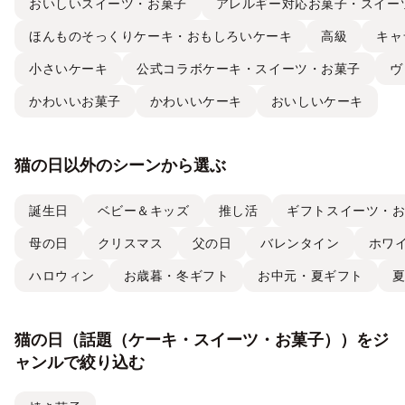
おいしいスイーツ・お菓子
アレルギー対応お菓子・スイー
ほんものそっくりケーキ・おもしろいケーキ
高級
キャ
小さいケーキ
公式コラボケーキ・スイーツ・お菓子
ヴ
かわいいお菓子
かわいいケーキ
おいしいケーキ
猫の日以外のシーンから選ぶ
誕生日
ベビー＆キッズ
推し活
ギフトスイーツ・
母の日
クリスマス
父の日
バレンタイン
ホワ
ハロウィン
お歳暮・冬ギフト
お中元・夏ギフト
猫の日（話題（ケーキ・スイーツ・お菓子））をジ
ャンルで絞り込む