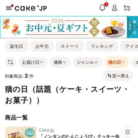
3
誕生日
お中元
スイーツ
ランキング
アイ
お届け日
価格
ジャンル
猫の日
2
並べ替え
対象商品:
件
猫の日（話題（ケーキ・スイーツ・
お菓子））
商品一覧
Cake.jp
「ノンタンのたんじょうび」クッキー缶