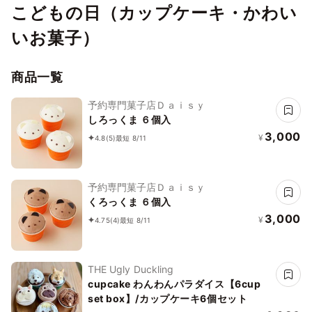
こどもの日（カップケーキ・かわい
いお菓子）
商品一覧
予約専門菓子店Ｄａｉｓｙ
しろっくま ６個入
3,000
¥
4.8
(5)
最短 8/11
予約専門菓子店Ｄａｉｓｙ
くろっくま ６個入
3,000
¥
4.75
(4)
最短 8/11
THE Ugly Duckling
cupcake わんわんパラダイス【6cup
set box】/カップケーキ6個セット