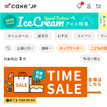
3
タイムセール
誕生日
お中元
スイーツ
ラ
お届け日
価格
カップケーキ
こどもの
3
並べ替え
対象商品:
件
終了まで
34:30:54