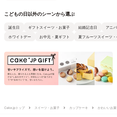
こどもの日以外のシーンから選ぶ
誕生日
ギフトスイーツ・お菓子
結婚記念日
アニ
ホワイトデー
お中元・夏ギフト
夏フルーツスイーツ・
Cake.jpトップ
スイーツ・お菓子
カップケーキ
かわいいお菓