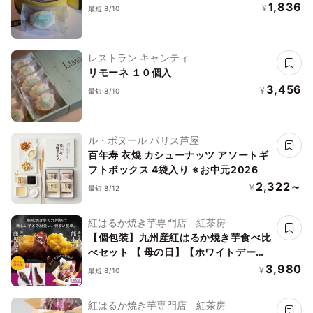
1,836
¥
最短 8/10
レストラン キャンティ
リモーネ １０個入
3,456
¥
最短 8/10
ル・ボヌール パリス芦屋
百年寿 衣焼 カシューナッツ アソートギ
フトボックス 4袋入り ※お中元2026
2,322～
¥
最短 8/12
紅はるか焼き芋専門店 紅茶房
【個包装】九州産紅はるか焼き芋食べ比
べセット 【 母の日】【ホワイトデー】
ギフト チョコ 以外 焼き芋 紅はるか だ
3,980
¥
最短 8/10
けで3種食べ比べ 冷凍焼き芋 さつまい
も 冷凍 やきいも 鹿児島産 熊本産 福岡
紅はるか焼き芋専門店 紅茶房
産 ギフト 誕生日 プレゼント 一人暮らし