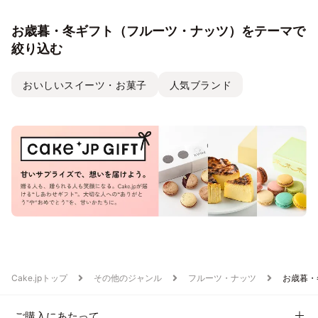
お歳暮・冬ギフト（フルーツ・ナッツ）をテーマで
絞り込む
おいしいスイーツ・お菓子
人気ブランド
Cake.jpトップ
その他のジャンル
フルーツ・ナッツ
お歳暮・
ご購入にあたって