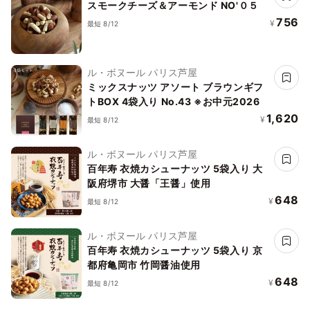
スモークチーズ＆アーモンド NO'０５
756
¥
最短 8/12
ル・ボヌール パリス芦屋
ミックスナッツ アソート ブラウンギフ
トBOX 4袋入り No.43 ※お中元2026
1,620
¥
最短 8/12
ル・ボヌール パリス芦屋
百年寿 衣焼カシューナッツ 5袋入り 大
阪府堺市 大醤「王醤」使用
648
¥
最短 8/12
ル・ボヌール パリス芦屋
百年寿 衣焼カシューナッツ 5袋入り 京
都府亀岡市 竹岡醤油使用
648
¥
最短 8/12