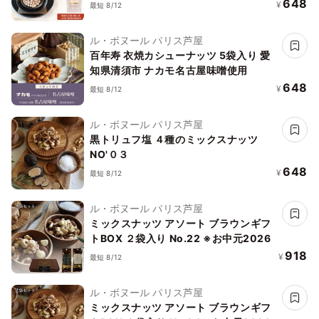
648
¥
最短 8/12
ル・ボヌール パリス芦屋
百年寿 衣焼カシューナッツ 5袋入り 愛
知県清須市 ナカモ名古屋味噌使用
648
¥
最短 8/12
ル・ボヌール パリス芦屋
黒トリュフ塩 ４種のミックスナッツ
NO'０３
648
¥
最短 8/12
ル・ボヌール パリス芦屋
ミックスナッツ アソート ブラウンギフ
トBOX ２袋入り No.22 ※お中元2026
918
¥
最短 8/12
ル・ボヌール パリス芦屋
ミックスナッツ アソート ブラウンギフ