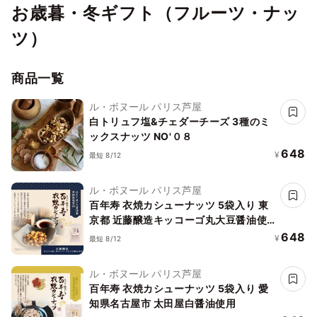
お歳暮・冬ギフト（フルーツ・ナッ
ツ）
商品一覧
ル・ボヌール パリス芦屋
白トリュフ塩&チェダーチーズ 3種のミ
ックスナッツ NO'０８
648
¥
最短 8/12
ル・ボヌール パリス芦屋
百年寿 衣焼カシューナッツ 5袋入り 東
京都 近藤醸造キッコーゴ丸大豆醤油使
用
648
¥
最短 8/12
ル・ボヌール パリス芦屋
百年寿 衣焼カシューナッツ 5袋入り 愛
知県名古屋市 太田屋白醤油使用