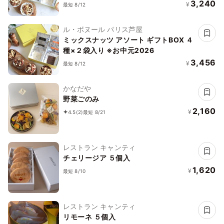
3,240
¥
最短 8/12
ル・ボヌール パリス芦屋
ミックスナッツ アソート ギフトBOX ４
種×２袋入り ※お中元2026
3,456
¥
最短 8/12
かなだや
野菜ごのみ
2,160
¥
4.5
(2)
最短 8/21
レストラン キャンティ
チェリージア ５個入
1,620
¥
最短 8/10
レストラン キャンティ
リモーネ ５個入