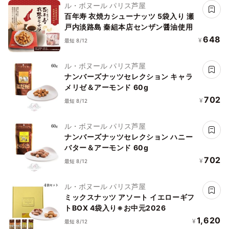
ル・ボヌール パリス芦屋
百年寿 衣焼カシューナッツ 5袋入り 瀬
戸内淡路島 秦組本店センザン醤油使用
648
¥
最短 8/12
ル・ボヌール パリス芦屋
ナンバーズナッツセレクション キャラ
メリゼ＆アーモンド 60g
702
¥
最短 8/12
ル・ボヌール パリス芦屋
ナンバーズナッツセレクション ハニー
バター＆アーモンド 60g
702
¥
最短 8/12
ル・ボヌール パリス芦屋
ミックスナッツ アソート イエローギフ
トBOX 4袋入り※お中元2026
1,620
¥
最短 8/12