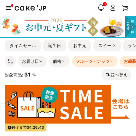
3
タイムセール
誕生日
お中元
スイーツ
ラ
お届け日
価格
フルーツ・ナッツ
お歳
31
並べ替え
対象商品:
件
終了まで
34:26:43