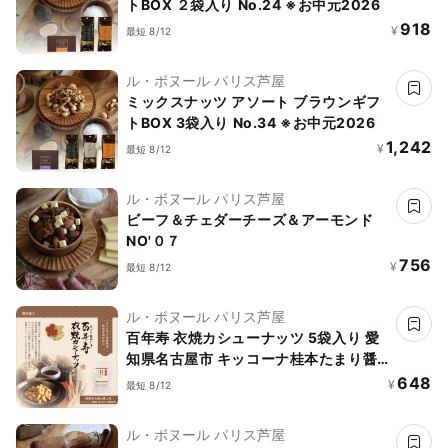
トBOX ２袋入り No.24 ※お中元2026
918
¥
最短 8/12
ル・ボヌール パリス芦屋
ミックスナッツ アソート ブラウンギフ
トBOX 3袋入り No.34 ※お中元2026
1,242
¥
最短 8/12
ル・ボヌール パリス芦屋
ビーフ＆チェダーチーズ＆アーモンド
NO'０７
756
¥
最短 8/12
ル・ボヌール パリス芦屋
百年寿 衣焼カシューナッツ 5袋入り 愛
知県名古屋市 キッコーナ桂本たまり醤
油
648
¥
最短 8/12
ル・ボヌール パリス芦屋