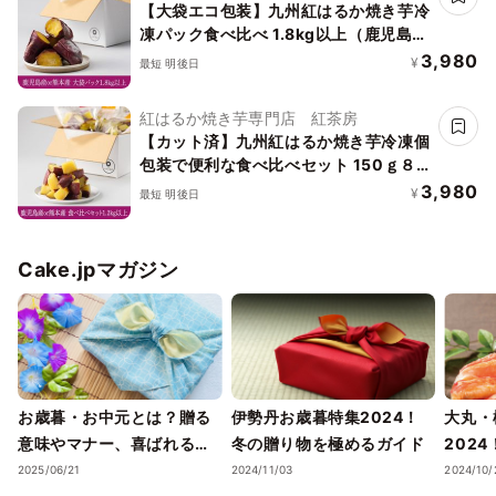
【大袋エコ包装】九州紅はるか焼き芋冷
仕送り セット 人気 砂糖不使用 お菓子
凍パック食べ比べ 1.8kg以上（鹿児島産
お祝い 冷やし焼き芋 【1本1本個包装】
or熊本産）焼き芋 冷凍 冷凍焼き芋 食べ
3,980
¥
最短 明後日
比べ さつまいも 高級 焼き芋 紅はるか
冷凍 鹿児島産 熊本産 ギフト 誕生日 プ
紅はるか焼き芋専門店 紅茶房
レゼント やきいも 人気 砂糖不使用 クリ
【カット済】九州紅はるか焼き芋冷凍個
スマス バレンタイン 50代 60代 70代
包装で便利な食べ比べセット 150ｇ８
80代 甘党 スイーツ 手作り 洋菓子 贈り
パック入り 合計1.2kg以上（鹿児島産、
3,980
¥
物 母の日
最短 明後日
熊本産）焼き芋 冷凍 冷凍焼き芋 食べ比
べ さつまいも 高級 焼き芋 紅はるか 冷
凍 鹿児島産 熊本産 ギフト 誕生日 プレ
Cake.jpマガジン
ゼント やきいも 人気 砂糖不使用 クリス
マス バレンタイン 50代 60代 70代 80
代 甘党 スイーツ 手作り 洋菓子 贈り物
母の日
お歳暮・お中元とは？贈る
伊勢丹お歳暮特集2024！
大丸・
意味やマナー、喜ばれるギ
冬の贈り物を極めるガイド
202
フトのポイントまで徹底解
ェック
2025/06/21
2024/11/03
2024/10/