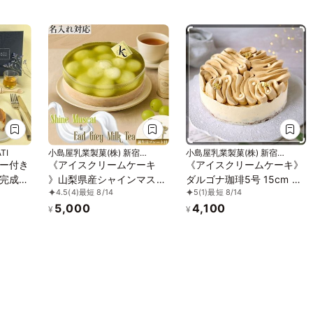
TI
小島屋乳業製菓(株) 新宿
小島屋乳業製菓(株) 新宿
Kojimaya
Kojimaya
ー付き
《アイスクリームケーキ
《アイスクリームケーキ》
完成す
》山梨県産シャインマスカ
ダルゴナ珈琲5号 15cm お
4.5
(4)
最短 8/14
5
(1)
最短 8/14
4号 ハ
ット＆アールグレイミルク
中元 2026 アイス2026
5,000
4,100
ティー5号 (直径15cm) お
¥
¥
中元 2026 アイス2026