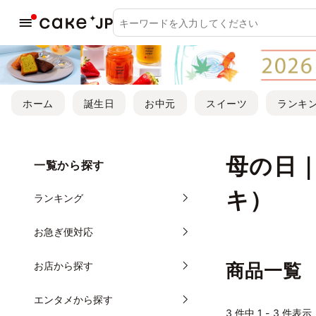
ホーム
誕生日
お中元
スイーツ
ランキ
母の日
一覧から探す
キ）
ランキング
お急ぎ便対応
お店から探す
商品一覧
エンタメから探す
3
件中 1 - 3 件表示