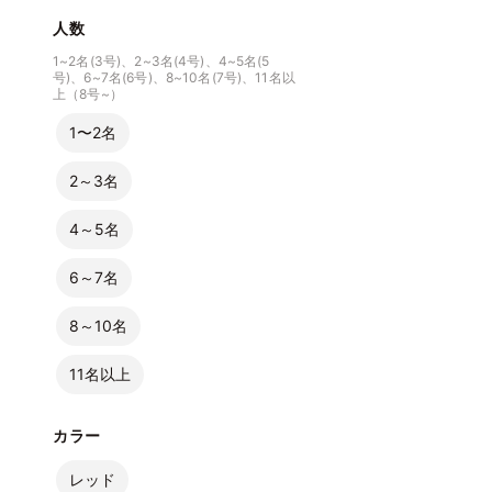
人数
1~2名(3号)、2~3名(4号)、4~5名(5
号)、6~7名(6号)、8~10名(7号)、11名以
上（8号~）
1〜2名
2～3名
4～5名
6～7名
8～10名
11名以上
カラー
レッド