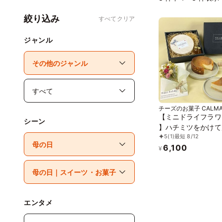
絞り込み
すべてクリア
ジャンル
チーズのお菓子 CALMA
【ミニドライフラワ
シーン
】ハチミツをかけて
5
(1)
最短 8/12
る濃蜜チーズケーキ 
6,100
チミツ付き
¥
エンタメ