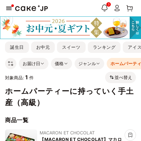
3
誕生日
お中元
スイーツ
ランキング
アイ
お届け日
価格
ジャンル
ホームパーテ
1
並べ替え
対象商品:
件
ホームパーティーに持っていく手土
産（高級）
商品一覧
MACARON ET CHOCOLAT
【MACARON ET CHOCOLAT】マカロ