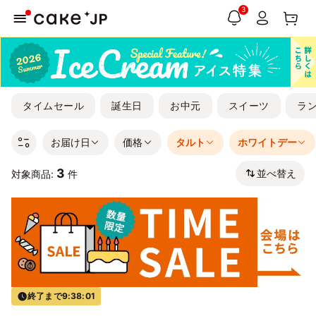
3
タイムセール
誕生日
お中元
スイーツ
ラ
お届け日
価格
タルト
ホワイトデー
3
並べ替え
対象商品:
件
終了まで
9:38:01