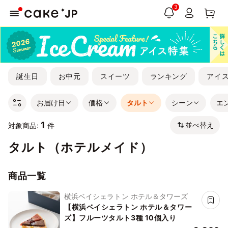
3
誕生日
お中元
スイーツ
ランキング
アイ
お届け日
価格
タルト
シーン
エ
1
並べ替え
対象商品:
件
タルト（ホテルメイド）
商品一覧
横浜ベイシェラトン ホテル＆タワーズ
【横浜ベイシェラトン ホテル＆タワー
ズ】フルーツタルト3種 10個入り