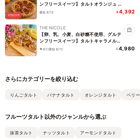
ンフリースイーツ】タルトオランジュ 5
号 15cm 《ヴィーガンスイーツ・ヴィ
4,392
¥
最短 8/12
10%OFF
ーガンケーキ》《無添加》《アレルギー
配慮》
THE NICOLE
【卵、乳、小麦、白砂糖不使用、グルテ
ンフリースイーツ】タルトキャラメルナ
ッツバナーヌ 5号 15cm 《ヴィーガンス
4,980
¥
3
(1)
最短 8/12
イーツ・ヴィーガンケーキ》《無添加》
《アレルギー配慮》
さらにカテゴリーを絞り込む
りんごタルト
バナナタルト
オレンジタルト
ベリ
フルーツタルト以外のジャンルから選ぶ
抹茶タルト
ナッツタルト
アーモンドタルト