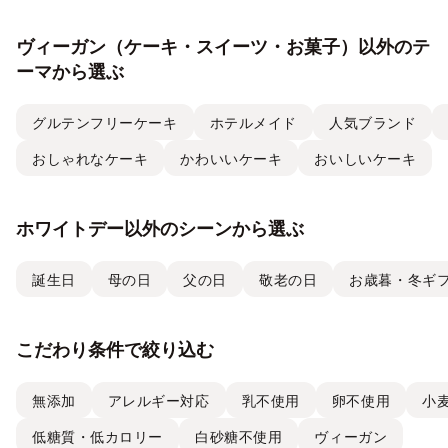
ヴィーガン（ケーキ・スイーツ・お菓子）以外のテ
ーマから選ぶ
グルテンフリーケーキ
ホテルメイド
人気ブランド
おしゃれなケーキ
かわいいケーキ
おいしいケーキ
ホワイトデー以外のシーンから選ぶ
誕生日
母の日
父の日
敬老の日
お歳暮・冬ギ
こだわり条件で絞り込む
無添加
アレルギー対応
乳不使用
卵不使用
小
低糖質・低カロリー
白砂糖不使用
ヴィーガン