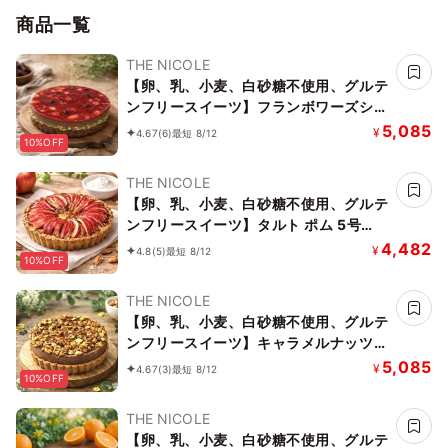
商品一覧
THE NICOLE
【卵、乳、小麦、白砂糖不使用、グルテ
ンフリースイーツ】フランボワーズショ
コラ 京豆腐仕込み】 5号 15cm ～京豆
5,085
¥
4.67
(6)
最短 8/12
10%OFF
腐をベース作り上げたショコラケーキ～
《ヴィーガンスイーツ》 《無添加》
THE NICOLE
《アレルギー配慮》
【卵、乳、小麦、白砂糖不使用、グルテ
ンフリースイーツ】タルト ポム 5号
15cm《ヴィーガンスイーツ》 《無添
4,482
¥
4.8
(5)
最短 8/12
10%OFF
加》《アレルギー配慮》
THE NICOLE
【卵、乳、小麦、白砂糖不使用、グルテ
ンフリースイーツ】キャラメルナッツバ
ナーヌショコラ【京豆腐仕込み】 5号
5,085
¥
4.67
(3)
最短 8/12
10%OFF
15cm ～京豆腐をベース作り上げたショ
コラケーキ～《ヴィーガンスイーツ・ヴ
THE NICOLE
ィーガンケーキ》 《無添加》《アレル
【卵、乳、小麦、白砂糖不使用、グルテ
ギー配慮》