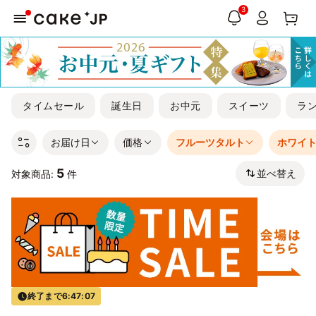
3
タイムセール
誕生日
お中元
スイーツ
ラ
お届け日
価格
フルーツタルト
ホワイ
5
並べ替え
対象商品:
件
終了まで
6:47:07