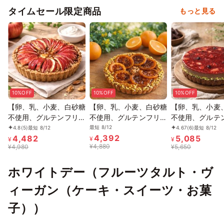
タイムセール限定商品
もっと見る
10%OFF
10%OFF
10%OFF
【卵、乳、小麦、白砂糖
【卵、乳、小麦、白砂糖
【卵、乳、小麦
不使用、グルテンフリー
不使用、グルテンフリー
不使用、グルテ
スイーツ】タルト ポム
スイーツ】タルトオラン
スイーツ】フラ
最短 8/12
4.8
(5)
最短 8/12
4.67
(6)
最短 8/12
4,392
4,482
5,085
5号 15cm《ヴィーガン
ジュ 5号 15cm 《ヴィ
ズショコラ 京豆
¥
¥
¥
¥
4,880
¥
4,980
¥
5,650
スイーツ》 《無添加》
ーガンスイーツ・ヴィー
み】 5号 15cm
《アレルギー配慮》
ガンケーキ》《無添加》
腐をベース作り
ホワイトデー（フルーツタルト・ヴ
《アレルギー配慮》
ョコラケーキ～
ガンスイーツ》 
ィーガン（ケーキ・スイーツ・お菓
加》《アレルギ
子））