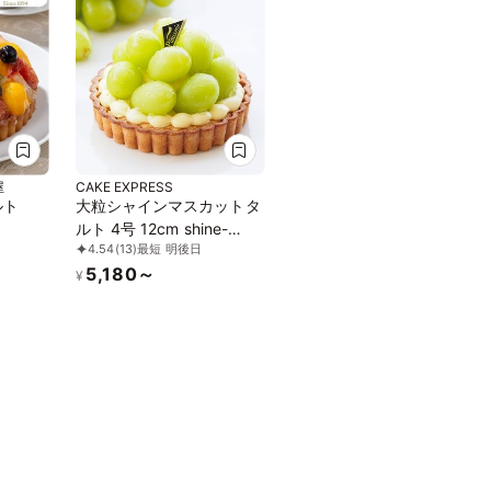
屋
CAKE EXPRESS
ルト
大粒シャインマスカットタ
ルト 4号 12cm shine-
4.54
(13)
最短 明後日
muscat-tart-4
5,180～
¥