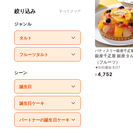
絞り込み
すべてクリア
ジャンル
パティスリー銀座千疋
銀座千疋屋 銀座タ
（フルーツ）
5
(6)
最短 8/27
シーン
4,752
¥