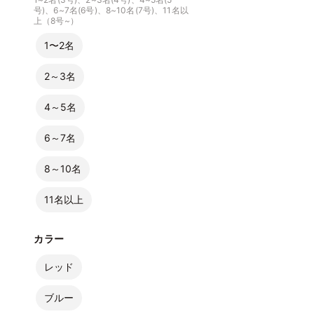
号)、6~7名(6号)、8~10名(7号)、11名以
上（8号~）
1〜2名
2～3名
4～5名
6～7名
8～10名
11名以上
カラー
レッド
ブルー