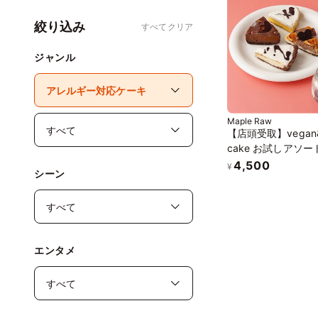
絞り込み
すべてクリア
ジャンル
Maple Raw
【店頭受取】vegan&
cake お試しアソ
ト
4,500
¥
シーン
エンタメ