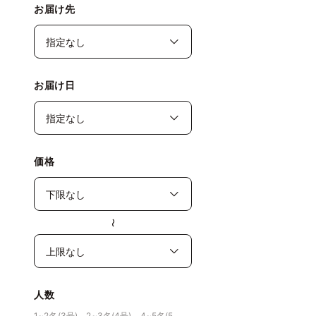
お届け先
お届け日
価格
〜
人数
1~2名(3号)、2~3名(4号)、4~5名(5