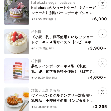
hal okada vegan patisserie
hal okadaのショートケーキ《ヴィーガ
ンケーキ》別途バースデーオプションあ
り
6,000
¥
4.78
(9)
最短 明後日
松竹圓
《小麦、乳、卵不使用》いちご ショー
トケーキ＜４号サイズ＞【ベビー&キッ
ズ】
3,980～
¥
4.4
(45)
最短 8/12
松竹圓
夢幻レインボーケーキ 4号 《小麦、
乳、卵、化学着色料不使用》《日本テレ
ビヒルナンデスの紹介作》【ベビー&キ
4,600～
¥
4.45
(220)
最短 8/12
ッズ】
洋菓子工房 きらら
ヴィーガン＆グルテンフリー対応 卵・
乳製品・小麦粉不使用 リンゴタルト ホ
ール 5号 15cm《ヴィーガンスイーツ・
3,265
¥
4.59
(54)
最短 明後日
ヴィーガンケーキ》