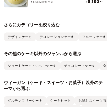
ンケーキ》〔Bs5〕【卵・乳製品・小麦
6,180～
¥
4.42
(12)
最短 明日
粉・ナッツ・大豆不使用】
さらにカテゴリーを絞り込む
デザインケーキ
デコレーションケーキ
フルーツケーキ
その他のケーキ以外のジャンルから選ぶ
ショートケーキ・いちごケーキ
チョコレートケーキ
タ
ヴィーガン（ケーキ・スイーツ・お菓子）以外のテ
ーマから選ぶ
グルテンフリーケーキ
ケーキセット
お試しスイーツ特