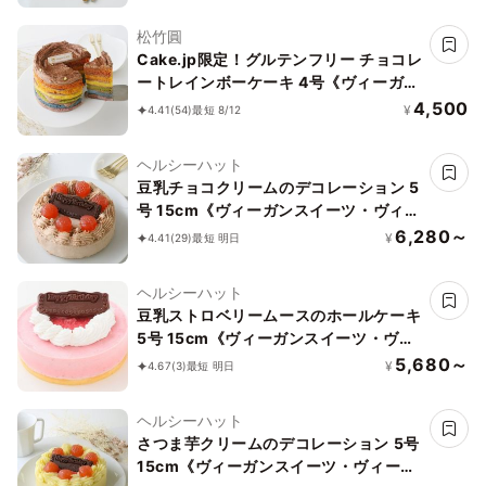
松竹圓
Cake.jp限定！グルテンフリー チョコレ
ートレインボーケーキ 4号《ヴィーガン
スイーツ・ヴィーガンケーキ》
4,500
¥
4.41
(54)
最短 8/12
ヘルシーハット
豆乳チョコクリームのデコレーション 5
号 15cm《ヴィーガンスイーツ・ヴィー
ガンケーキ》〔Bc5〕【卵・乳製品・小
6,280～
¥
4.41
(29)
最短 明日
麦粉・ナッツ不使用】
ヘルシーハット
豆乳ストロベリームースのホールケーキ
5号 15cm《ヴィーガンスイーツ・ヴィ
ーガンケーキ》〔St5〕【卵・乳製品・
5,680～
¥
4.67
(3)
最短 明日
小麦粉・ナッツ不使用】
ヘルシーハット
さつま芋クリームのデコレーション 5号
15cm《ヴィーガンスイーツ・ヴィーガ