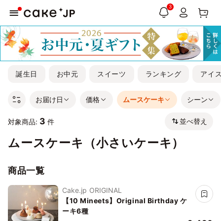
3
誕生日
お中元
スイーツ
ランキング
アイ
お届け日
価格
ムースケーキ
シーン
3
並べ替え
対象商品:
件
ムースケーキ（小さいケーキ）
商品一覧
Cake.jp ORIGINAL
【10 Mineets】Original Birthday ケ
ーキ6種