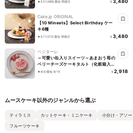
3,480
¥
4.51
(488)
最短 明後日
Cake.jp ORIGINAL
【10 Mineets】Select Birthday ケー
キ6種
3,480
¥
4.71
(212)
最短 明後日
ベジターレ
～可愛い缶入りスイーツ～あまおう苺の
ベリーチーズケーキタルト（化粧箱入
り）
2,918
¥
4
(4)
最短 8/15
ムースケーキ以外のジャンルから選ぶ
ティラミス
カットケーキ・ミニケーキ
小分け・アソー
フルーツケーキ