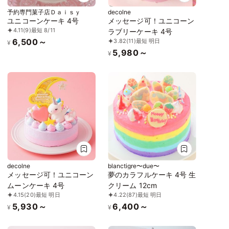
予約専門菓子店Ｄａｉｓｙ
decolne
ユニコーンケーキ 4号
メッセージ可！ユニコーン
4.11
(9)
最短 8/11
ラブリーケーキ 4号
6,500～
3.82
(11)
最短 明日
¥
5,980～
¥
decolne
blanctigre〜due〜
メッセージ可！ユニコーン
夢のカラフルケーキ 4号 生
ムーンケーキ 4号
クリーム 12cm
4.15
(20)
最短 明日
4.22
(87)
最短 明日
5,930～
6,400～
¥
¥