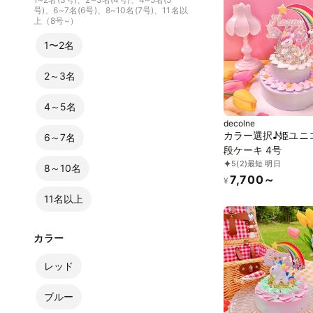
号)、6~7名(6号)、8~10名(7号)、11名以
上（8号~）
1〜2名
2～3名
4～5名
decolne
カラー選択♪姫ユニ
6～7名
段ケーキ 4号
5
(2)
最短 明日
8～10名
7,700～
¥
11名以上
カラー
レッド
ブルー