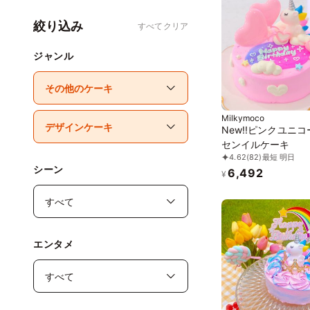
絞り込み
すべてクリア
ジャンル
Milkymoco
New!!ピンクユニ
センイルケーキ
4.62
(82)
最短 明日
シーン
6,492
¥
エンタメ