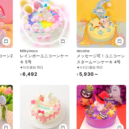
Milkymoco
decolne
コーン2
レインボーユニコーンケー
メッセージ可！ユニコーン
キ 5号
スタームーンケーキ 4号
5
(3)
最短 明日
4.5
(2)
最短 明日
6,492
5,930～
¥
¥