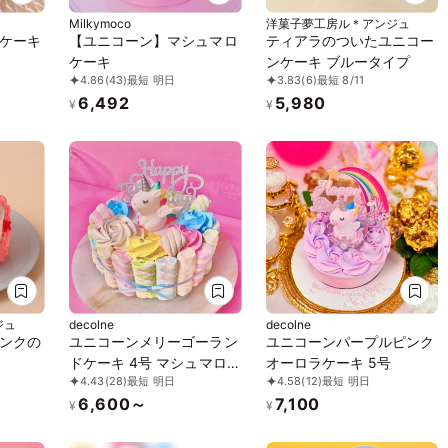
Milkymoco
洋菓子夢工房ル＊アンジュ
ケーキ
【ユニコーン】マシュマロ
ティアラのついたユニコー
ケーキ
ンケーキ ブルータイプ
4.86
(43)
最短 明日
3.83
(6)
最短 8/11
6,492
5,980
¥
¥
ジュ
decolne
decolne
ンクの
ユニコーンメリーゴーラン
ユニコーンパープルピンク
ドケーキ 4号 マシュマロケ
オーロラケーキ 5号
4.43
(28)
最短 明日
4.58
(12)
最短 明日
ーキ
6,600～
7,100
¥
¥