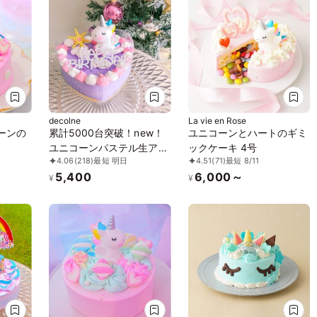
decolne
La vie en Rose
コーンの
累計5000台突破！new！
ユニコーンとハートのギミ
ユニコーンパステル生アイ
ックケーキ 4号
4.06
(218)
最短 明日
4.51
(71)
最短 8/11
スケーキ
5,400
6,000～
¥
¥