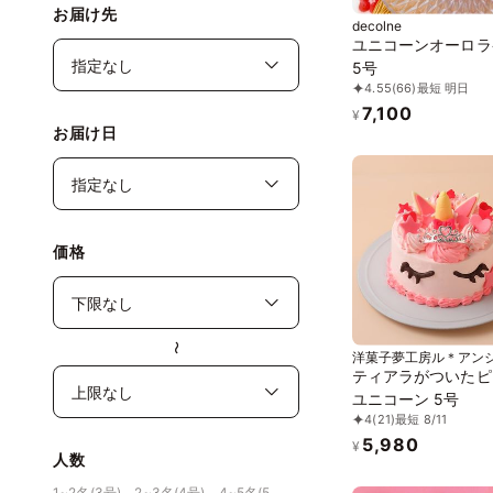
お届け先
decolne
ユニコーンオーロラ
5号
4.55
(66)
最短 明日
7,100
¥
お届け日
価格
〜
洋菓子夢工房ル＊アン
ティアラがついたピ
ユニコーン 5号
4
(21)
最短 8/11
5,980
¥
人数
1~2名(3号)、2~3名(4号)、4~5名(5