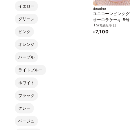
イエロー
decolne
ユニコーンピンクグ
グリーン
オーロラケーキ 5号
5
(1)
最短 明日
7,100
ピンク
¥
オレンジ
パープル
ライトブルー
ホワイト
ブラック
グレー
ベージュ