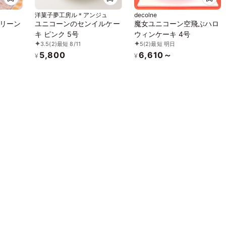
洋菓子夢工房ル＊アンジュ
decolne
リーン
ユニコーンのセンイルケー
魔女ユニコーン空飛ぶハロ
キ ピンク 5号
ウィンケーキ 4号
3.5
(2)
最短 8/11
5
(2)
最短 明日
5,800
6,610～
¥
¥