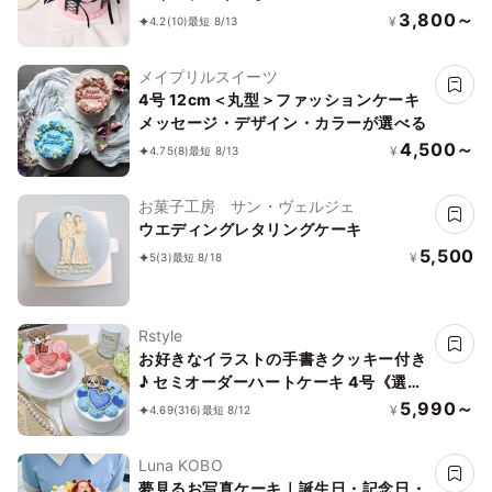
3,800～
¥
4.2
(10)
最短 8/13
メイプリルスイーツ
4号 12cm＜丸型＞ファッションケーキ
メッセージ・デザイン・カラーが選べる
4,500～
¥
4.75
(8)
最短 8/13
お菓子工房 サン・ヴェルジェ
ウエディングレタリングケーキ
5,500
¥
5
(3)
最短 8/18
Rstyle
お好きなイラストの手書きクッキー付き
♪ セミオーダーハートケーキ 4号《選べ
る9色｜センイルケーキ｜アイシングク
5,990～
¥
4.69
(316)
最短 8/12
ッキー｜イラストクッキー》
Luna KOBO
夢見るお写真ケーキ｜誕生日・記念日・