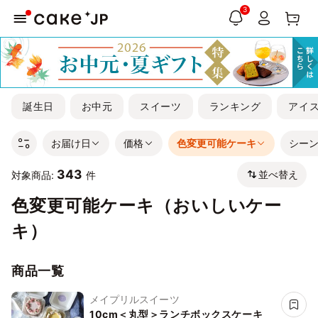
3
誕生日
お中元
スイーツ
ランキング
アイ
お届け日
価格
色変更可能ケーキ
シー
343
並べ替え
対象商品:
件
色変更可能ケーキ（おいしいケー
キ）
商品一覧
メイプリルスイーツ
10cm＜丸型＞ランチボックスケーキ