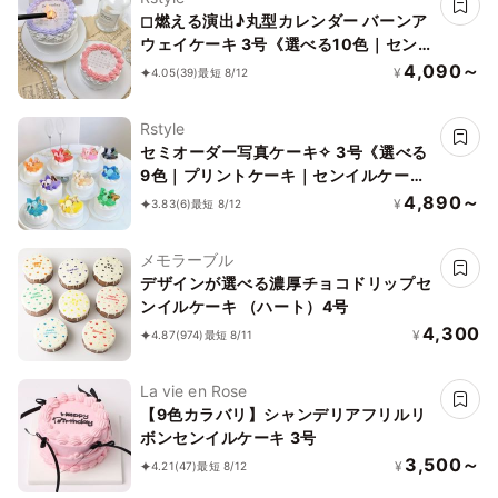
◻︎燃える演出♪丸型カレンダー バーンア
ウェイケーキ 3号《選べる10色｜セン
イルケーキ｜韓国｜お好きな日付とメッ
4,090～
¥
4.05
(39)
最短 8/12
セージ｜サプライズ》
Rstyle
セミオーダー写真ケーキ✧ 3号《選べる
9色｜プリントケーキ｜センイルケーキ
｜リボン｜薔薇｜お好きなお写真と数字
4,890～
¥
3.83
(6)
最短 8/12
で✧》
メモラーブル
デザインが選べる濃厚チョコドリップセ
ンイルケーキ （ハート）4号
4,300
¥
4.87
(974)
最短 8/11
La vie en Rose
【9色カラバリ】シャンデリアフリルリ
ボンセンイルケーキ 3号
3,500～
¥
4.21
(47)
最短 8/12