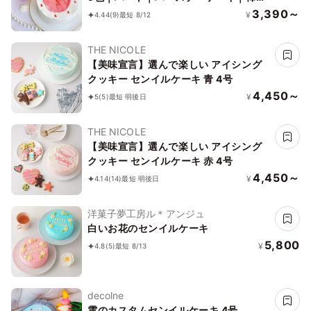
｜お好きなメッセージ✧》
3,390～
¥
4.44
(9)
最短 8/12
THE NICOLE
【美味宣言】選んで楽しい アイシング
クッキー センイルケーキ 青 4号
4,450～
¥
5
(5)
最短 明後日
THE NICOLE
【美味宣言】選んで楽しい アイシング
クッキー センイルケーキ 赤 4号
4,450～
¥
4.14
(14)
最短 明後日
洋菓子夢工房ル＊アンジュ
白いお花のセンイルケーキ
5,800
¥
4.8
(5)
最短 8/13
decolne
雲のカスタムセンイルケーキ 4号