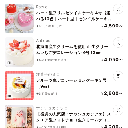
Rstyle
ハート型フリルセンイルケーキ 4号《選
べる10色｜ハート型｜センイルケーキ
｜韓国｜お好きなメッセージ✧》
4,590～
¥
4.3
(61)
最短 8/12
Antique
北海道産生クリームを使用☆ 生クリー
ムいちごデコレーション 4号 12cm
4,050～
¥
4.49
(79)
最短 明後日
PR
洋菓子のミロ
フルーツ生デコレーションケーキ３号
（9㎝）
2,800～
¥
3
(1)
最短 8/11
PR
ナッシュカッツェ
【横浜の人気店・ナッシュカッツェ】ス
クエア型フォトチョコ生クリームデコレ
ーションケーキ 11cm
4,200～
¥
4.63
(107)
最短 明後日