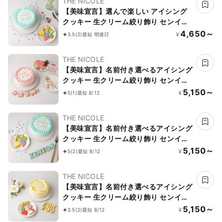
THE NICOLE
【美味宣言】選んで楽しい アイシング
クッキー 生クリーム絞り飾り センイル
ケーキ（青） クリームカラーは5色から
4,650～
¥
3.5
(2)
最短 明後日
選べます 4号
THE NICOLE
【美味宣言】名前付き選べるアイシング
クッキー 生クリーム絞り飾り センイル
ケーキ（赤） クリームカラーは5色から
5,150～
¥
5
(1)
最短 8/12
選べます 4号
THE NICOLE
【美味宣言】名前付き選べるアイシング
クッキー 生クリーム絞り飾り センイル
ケーキ（青） クリームカラーは5色から
5,150～
¥
5
(2)
最短 8/12
選べます 4号
THE NICOLE
【美味宣言】名前付き選べるアイシング
クッキー 生クリーム絞り飾り センイル
ケーキ（黄） クリームカラーは5色から
5,150～
¥
3.5
(2)
最短 8/12
選べます 4号