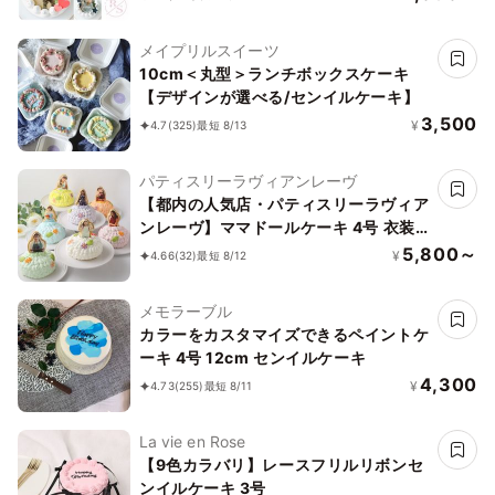
メイプリルスイーツ
10cm＜丸型＞ランチボックスケーキ
【デザインが選べる/センイルケーキ】
3,500
¥
4.7
(325)
最短 8/13
パティスリーラヴィアンレーヴ
【都内の人気店・パティスリーラヴィア
ンレーヴ】ママドールケーキ 4号 衣装
に合わせて7色からお選びいただけます
5,800～
¥
4.66
(32)
最短 8/12
♪
メモラーブル
カラーをカスタマイズできるペイントケ
ーキ 4号 12cm センイルケーキ
4,300
¥
4.73
(255)
最短 8/11
La vie en Rose
【9色カラバリ】レースフリルリボンセ
ンイルケーキ 3号