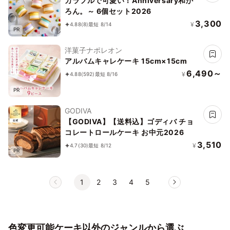
カラフルで可愛い！Anniversary和か
ろん。～ 6個セット2026
3,300
¥
4.88
(8)
最短 8/14
PR
洋菓子ナポレオン
アルバムキャレケーキ 15cm×15cm
6,490～
¥
4.88
(592)
最短 8/16
PR
GODIVA
【GODIVA】【送料込】ゴディバ チョ
コレートロールケーキ お中元2026
3,510
¥
4.7
(30)
最短 8/12
PR
1
2
3
4
5
色変更可能ケーキ以外のジャンルから選ぶ