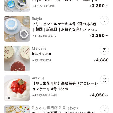
好きな色とメッセージ♪》
3,390～
¥
4.7
(77)
最短 8/12
Rstyle
フリルセンイルケーキ 4号《選べる8色
｜韓国｜誕生日｜お好きな色とメッセー
ジ♪》
3,390～
¥
4.42
(33)
最短 8/12
M's cake
heart cake
4,880
¥
5
(2)
最短 8/14
Antique
【即日出荷可能】高級苺盛りデコレーシ
ョンケーキ 4号 12cm
4,050～
¥
4.45
(98)
最短 明後日
PR
和かろん.専門店 和果（わか）