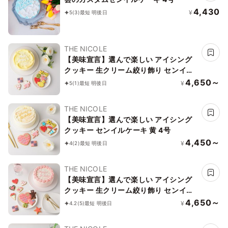
4,430
¥
5
(3)
最短 明後日
THE NICOLE
【美味宣言】選んで楽しい アイシング
クッキー 生クリーム絞り飾り センイル
ケーキ（黄） クリームカラーは5色から
4,650～
¥
5
(1)
最短 明後日
選べます 4号
THE NICOLE
【美味宣言】選んで楽しい アイシング
クッキー センイルケーキ 黄 4号
4,450～
¥
4
(2)
最短 明後日
THE NICOLE
【美味宣言】選んで楽しい アイシング
クッキー 生クリーム絞り飾り センイル
ケーキ（赤） クリームカラーは5色から
4,650～
¥
4.2
(5)
最短 明後日
選べます 4号