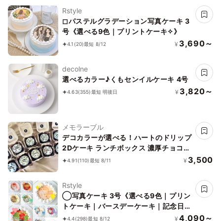
Rstyle
◻︎パステルグラデーション写真ケーキ 3
号《選べる9色｜プリントケーキ✧》
3,690～
¥
4.1
(20)
最短 8/12
decolne
選べるカラー♪くもセンイルケーキ 4号
3,820～
¥
4.63
(355)
最短 明後日
メモラーブル
デコカラーが選べる！ハートのドリップ
2Dケーキ ランチボックス 濃厚チョコ
Ver.
3,500
¥
4.91
(110)
最短 8/11
Rstyle
◯写真ケーキ 3号《選べる9色｜プリン
トケーキ｜バースデーケーキ｜記念日な
どのお祝いに♪》
4,090～
¥
4.4
(298)
最短 8/12