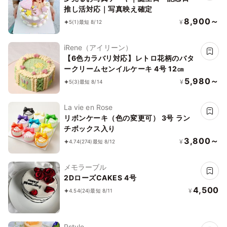
推し活対応｜写真映え確定
8,900～
¥
5
(1)
最短 8/12
iRene（アイリーン）
【6色カラバリ対応】レトロ花柄のバタ
ークリームセンイルケーキ 4号 12㎝
5,980～
¥
5
(3)
最短 8/14
La vie en Rose
リボンケーキ（色の変更可） 3号 ラン
チボックス入り
3,800～
¥
4.74
(274)
最短 8/12
メモラーブル
2DローズCAKES 4号
4,500
¥
4.54
(24)
最短 8/11
Rstyle