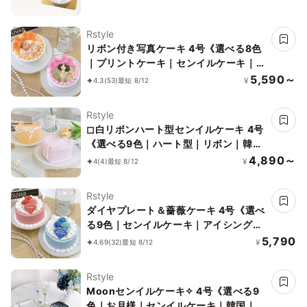
Rstyle
リボン付き写真ケーキ 4号《選べる8色
｜プリントケーキ｜センイルケーキ｜韓
国｜お好きなメッセージで♪》
5,590～
¥
4.3
(53)
最短 8/12
Rstyle
◻︎白リボンハート型センイルケーキ 4号
《選べる9色｜ハート型｜リボン｜韓国
｜お好きなメッセージ✧》
4,890～
¥
4
(4)
最短 8/12
Rstyle
ダイヤプレート＆薔薇ケーキ 4号《選べ
る9色｜センイルケーキ｜アイシングク
ッキー｜韓国｜お好きなメッセージ♪》
5,790
¥
4.69
(32)
最短 8/12
Rstyle
Moonセンイルケーキ✧ 4号《選べる9
色｜お月様｜センイルケーキ｜韓国｜お