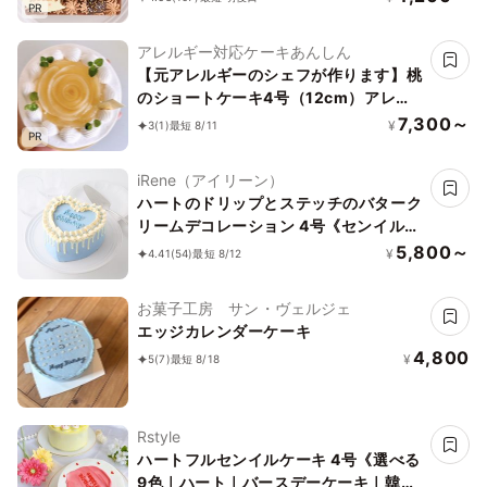
PR
アレルギー対応ケーキあんしん
【元アレルギーのシェフが作ります】桃
のショートケーキ4号（12cm）アレル
ギー対応ケーキ／ヴィーガン対応
7,300～
¥
3
(1)
最短 8/11
PR
iRene（アイリーン）
ハートのドリップとステッチのバターク
リームデコレーション 4号《センイルケ
ーキ》
5,800～
¥
4.41
(54)
最短 8/12
お菓子工房 サン・ヴェルジェ
エッジカレンダーケーキ
4,800
¥
5
(7)
最短 8/18
Rstyle
ハートフルセンイルケーキ 4号《選べる
9色｜ハート｜バースデーケーキ｜韓国