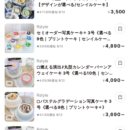
【デザインが選べる/センイルケーキ】
3,500
¥
4.7
(325)
最短 8/13
PR
Rstyle
セミオーダー写真ケーキ✧ 3号《選べる
9色｜プリントケーキ｜センイルケーキ
｜リボン｜薔薇｜お好きなお写真と数字
4,890～
¥
3.83
(6)
最短 8/12
PR
で✧》
Rstyle
◻︎燃える演出♪丸型カレンダー バーンア
ウェイケーキ 3号《選べる10色｜セン
イルケーキ｜韓国｜お好きな日付とメッ
4,090～
¥
4.05
(39)
最短 8/12
PR
セージ｜サプライズ》
Rstyle
◻︎パステルグラデーション写真ケーキ 3
号《選べる9色｜プリントケーキ✧》
3,690～
¥
4.1
(20)
最短 8/12
PR
Rstyle