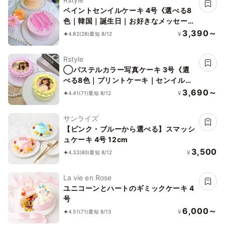
ペイントセンイルケーキ 4号《選べる8
色｜韓国｜誕生日｜お好きなメッセージ
で✧》
3,390～
¥
4.82
(28)
最短 8/12
Rstyle
◯パステルカラー写真ケーキ 3号《選
べる8色｜プリントケーキ｜センイルケ
ーキ｜韓国｜誕生日や記念日などのお祝
3,690～
¥
4.41
(71)
最短 8/12
いに♪》
サンライズ
【ピンク・ブルーから選べる】スマッシ
ュケーキ 4号 12cm
3,500
¥
4.32
(60)
最短 8/12
La vie en Rose
ユニコーンとハートのギミックケーキ 4
号
6,000～
¥
4.51
(71)
最短 8/13