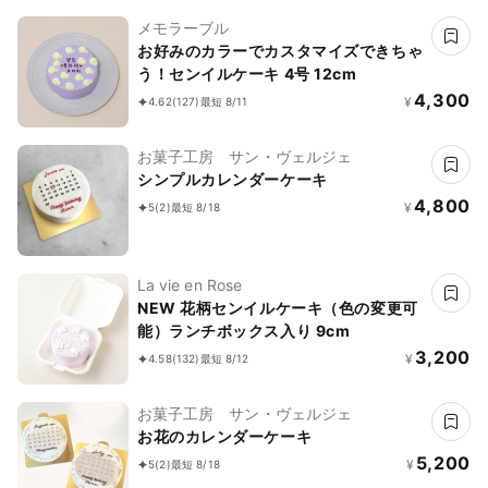
メモラーブル
お好みのカラーでカスタマイズできちゃ
う！センイルケーキ 4号 12cm
4,300
¥
4.62
(127)
最短 8/11
お菓子工房 サン・ヴェルジェ
シンプルカレンダーケーキ
4,800
¥
5
(2)
最短 8/18
La vie en Rose
NEW 花柄センイルケーキ（色の変更可
能）ランチボックス入り 9cm
3,200
¥
4.58
(132)
最短 8/12
お菓子工房 サン・ヴェルジェ
お花のカレンダーケーキ
5,200
¥
5
(2)
最短 8/18