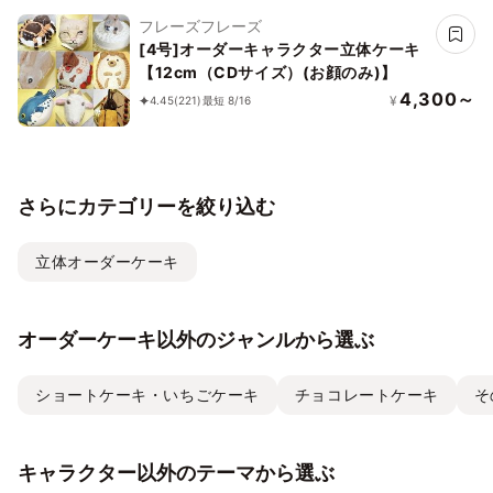
フレーズフレーズ
[4号]オーダーキャラクター立体ケーキ
【12cm（CDサイズ）(お顔のみ)】
4,300～
¥
4.45
(221)
最短 8/16
さらにカテゴリーを絞り込む
立体オーダーケーキ
オーダーケーキ以外のジャンルから選ぶ
ショートケーキ・いちごケーキ
チョコレートケーキ
そ
キャラクター以外のテーマから選ぶ