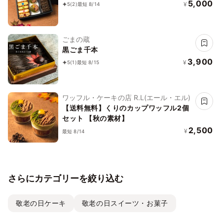
5,000
¥
5
(2)
最短 8/14
ごまの蔵
黒ごま千本
3,900
¥
5
(1)
最短 8/15
ワッフル・ケーキの店 R.L(エール・エル)
【送料無料】くりのカップワッフル2個
セット 【秋の素材】
2,500
¥
最短 8/14
さらにカテゴリーを絞り込む
敬老の日ケーキ
敬老の日スイーツ・お菓子