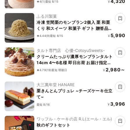
【神戸洋藝菓子ボックサン】モンブラン
4,320
¥
4
(1)
最短 8/15
プレミアム 4号 誕生日 人気通販 おいし
いケーキ
ふる川製菓
冷凍 笠間栗のモンブラン2個入 栗 和栗
くり 和スイーツ 和菓子 ギフト 贈答品
お取り寄せ お土産 茨城
5,990
¥
4.44
(9)
最短 8/15
タルト専門店 心優-CotoyuSweets-
クリームたっぷり濃厚モンブランタルト
14cm 4〜6名様 即日出荷 お届け指定可
早割 お取り寄せ 誕生日ケーキ お中元
2,980～
¥
4.79
(19)
最短 明後日
2026
大三萬年堂 HANARE
栗きんとんブリュレ ~チーズケーキ仕立
て~
3,996
¥
最短 8/16
ワッフル・ケーキの店 R.L(エール・エル)
秋のギフトセット