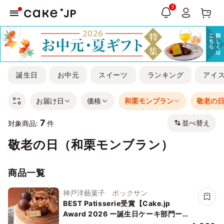
3
誕生日
お中元
スイーツ
ランキング
アイ
お届け日
価格
和栗モンブラン
敬老の
7
並べ替え
対象商品:
件
敬老の日（和栗モンブラン）
商品一覧
神戸洋藝菓子 ボックサン
BEST Patisserie受賞【Cake.jp
Award 2026 ー誕生日ケーキ部門ー】