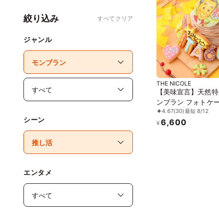
絞り込み
すべてクリア
ジャンル
THE NICOLE
【美味宣言】天然特
ンブラン フォトケー
4.67
(30)
最短 8/12
イシングクッキーケ
シーン
6,600
文字入りアイシング
¥
ケーキ 5号 15cm 
なイラストも人気で
エンタメ