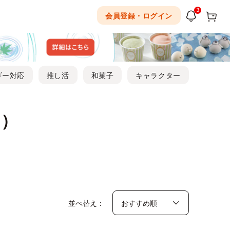
3
会員登録・ログイン
ギー対応
推し活
和菓子
キャラクター
キ）
並べ替え：