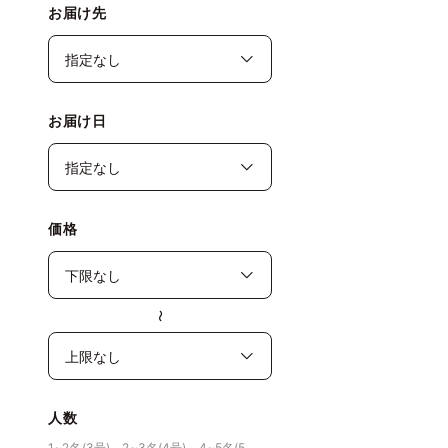
お届け先
お届け日
価格
〜
人数
1~2名(3号)、2~3名(4号)、4~5名(5