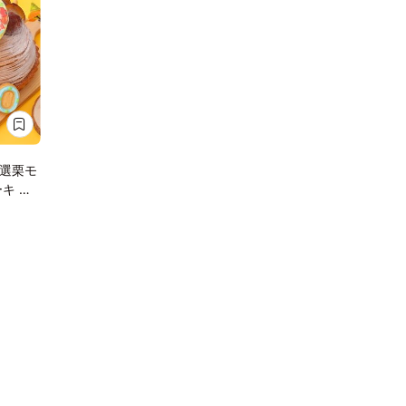
選栗モ
キ ア
ーキ
 写真
【お好き
す】