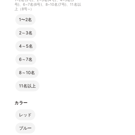
号)、6~7名(6号)、8~10名(7号)、11名以
上（8号~）
1〜2名
2～3名
4～5名
6～7名
8～10名
11名以上
カラー
レッド
ブルー