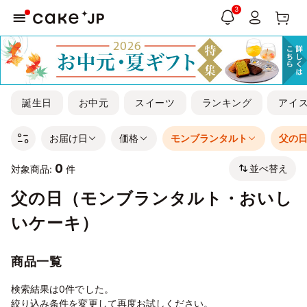
3
誕生日
お中元
スイーツ
ランキング
アイ
お届け日
価格
モンブランタルト
父の
0
並べ替え
対象商品:
件
父の日（モンブランタルト・おいし
いケーキ）
商品一覧
検索結果は0件でした。
絞り込み条件を変更して再度お試しください。