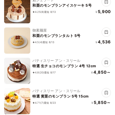
和栗のモンブランアイスケーキ 5号
5,900
¥
4.25
(8)
最短 8/13
御素麺屋
和栗のモンブランタルト 5号
4,536
¥
4.5
(4)
最短 8/13
パティスリー アン・スリール
特選 生チョコのモンブラン 4号 12cm
4,850～
¥
4.8
(20)
最短 8/17
パティスリー アン・スリール
特選 黄栗のモンブラン 5号 15cm
5,850～
¥
4.71
(7)
最短 8/23