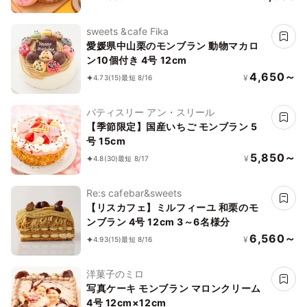
＊アイシングデコ当日配送商品始まりま
した！ ギフトに最適
sweets &cafe Fika
愛媛県中山栗のモンブラン 動物マカロ
ン10個付き 4号 12cm
4,650～
¥
4.73
(15)
最短 8/16
パティスリー アン・スリール
【季節限定】国産いちご モンブラン 5
号 15cm
5,850～
¥
4.8
(30)
最短 8/17
Re:s cafebar&sweets
【リスカフェ】ミルフィーユ 和栗のモ
ンブラン 4号 12cm 3～6名様分
6,560～
¥
4.93
(15)
最短 8/16
洋菓子のミロ
写真ケーキ モンブラン マロンクリーム
4号 12cm×12cm