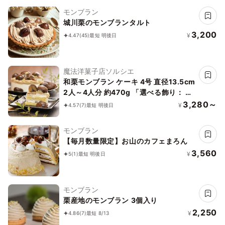
モンブラン
城川栗のモンブランタルト
3,200
¥
4.47
(45)
最短 明後日
魔法洋菓子店ソルシエ
和栗モンブラン ケーキ 4号 直径13.5cm
2人～4人分 約470g 「選べる飾り： バ
ースデー クリスマス 」
3,280～
¥
4.57
(7)
最短 明後日
モンブラン
【毎月数量限定】お山のカフェまろん
3,560
¥
5
(1)
最短 明後日
モンブラン
栗産地のモンブラン 3個入り
2,250
¥
4.86
(7)
最短 8/13