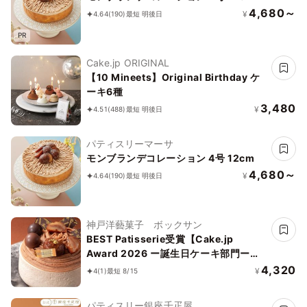
4,680～
¥
4.64
(190)
最短 明後日
PR
Cake.jp ORIGINAL
【10 Mineets】Original Birthday ケ
ーキ6種
3,480
¥
4.51
(488)
最短 明後日
パティスリーマーサ
モンブランデコレーション 4号 12cm
4,680～
¥
4.64
(190)
最短 明後日
神戸洋藝菓子 ボックサン
BEST Patisserie受賞【Cake.jp
Award 2026 ー誕生日ケーキ部門ー】
【神戸洋藝菓子ボックサン】モンブラン
4,320
¥
4
(1)
最短 8/15
プレミアム 4号 誕生日 人気通販 おいし
いケーキ
パティスリー銀座千疋屋