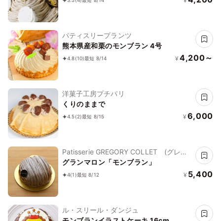
¥
3.5
(4)
最短 8/14
パティスリープランツ
熊本県産和栗のモンブラン 4号
4,200～
¥
4.8
(10)
最短 8/14
洋菓子工房プチパリ
くりのままで
6,000
¥
4.5
(2)
最短 8/15
Patisserie GREGORY COLLET (グレゴ
リー・コレ)
グランマロン「モンブラン」
5,400
¥
4
(1)
最短 8/12
ル・スリール・ダンジュ
モンブランイラストケーキ 16cm