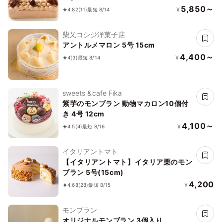
5,850～
¥
4.82
(11)
最短 8/14
柴又コシジ洋菓子店
アントルメマロン 5号 15cm
4,400～
¥
4
(3)
最短 8/14
sweets &cafe Fika
紫芋のモンブラン 動物マカロン10個付
き 4号 12cm
4,100～
¥
4.5
(4)
最短 8/16
イタリアントマト
【イタリアントマト】イタリア栗のモン
ブラン 5号(15cm)
4,200
¥
4.68
(28)
最短 8/15
モンブラン
オリジナルモンブラン 3個入り