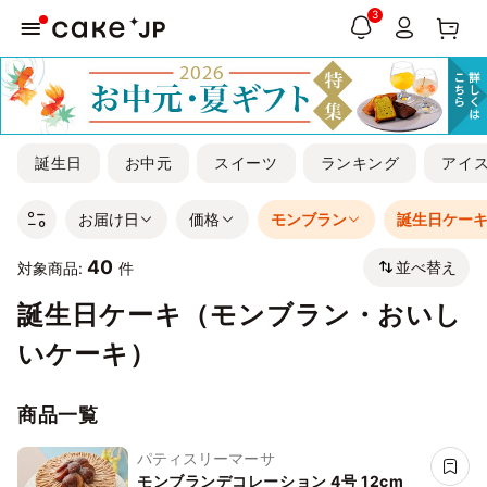
3
誕生日
お中元
スイーツ
ランキング
アイ
お届け日
価格
モンブラン
誕生日ケー
40
並べ替え
対象商品:
件
誕生日ケーキ（モンブラン・おいし
いケーキ）
商品一覧
パティスリーマーサ
モンブランデコレーション 4号 12cm