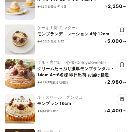
2,250～
¥
4.6
(15)
最短 明後日
ケーキ工房 モンクール
モンブランデコレーション 4号 12cm
5,000～
¥
4.33
(6)
最短 8/12
タルト専門店 心優-CotoyuSweets-
クリームたっぷり濃厚モンブランタルト
14cm 4〜6名様 即日出荷 お届け指定可
早割 お取り寄せ 誕生日ケーキ お中元
2,980～
¥
4.79
(19)
最短 明後日
2026
ル・スリール・ダンジュ
モンブラン 16cm
4,400～
¥
5
(5)
最短 8/21
魁ジェラート