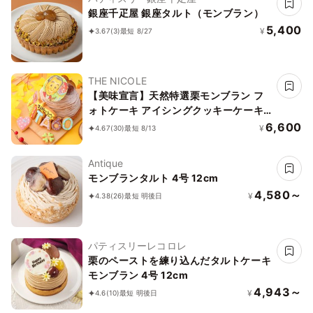
銀座千疋屋 銀座タルト（モンブラン）
5,400
¥
3.67
(3)
最短 8/27
THE NICOLE
【美味宣言】天然特選栗モンブラン フ
ォトケーキ アイシングクッキーケーキ
文字入りアイシング 写真ケーキ 5号
6,600
¥
4.67
(30)
最短 8/13
15cm 【お好きなイラストも人気です】
Antique
モンブランタルト 4号 12cm
4,580～
¥
4.38
(26)
最短 明後日
パティスリーレコロレ
栗のペーストを練り込んだタルトケーキ
モンブラン 4号 12cm
4,943～
¥
4.6
(10)
最短 明後日