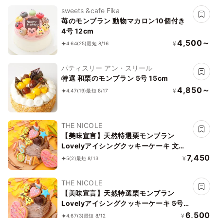
sweets &cafe Fika
苺のモンブラン 動物マカロン10個付き
4号 12cm
4,500～
¥
4.64
(25)
最短 8/16
パティスリー アン・スリール
特選 和栗のモンブラン 5号 15cm
4,850～
¥
4.47
(19)
最短 8/17
THE NICOLE
【美味宣言】天然特選栗モンブラン
Lovelyアイシングクッキーケーキ 文字
入りアイシング 5号 15cm （お得なアイ
7,450
¥
5
(2)
最短 8/13
シングセットです） ギフトに最適
THE NICOLE
【美味宣言】天然特選栗モンブラン
Lovelyアイシングクッキーケーキ 5号
15cm （お得なアイシングセットです）
6,500
¥
4.67
(3)
最短 8/12