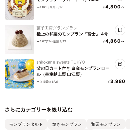
4,800～
¥
4.8
(10)
最短 8/17
菓子工房グラングラン
極上の和栗のモンブラン『富士』 4号
4,860～
¥
4.67
(174)
最短 8/13
shirokane sweets TOKYO
父の日カード付き 白金モンブランロー
ル（皇室献上栗 山江栗）
3,980
¥
4
(1)
最短 8/21
さらにカテゴリーを絞り込む
モンブランタルト
焼きモンブラン
和栗モンブラン