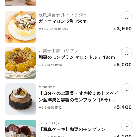
欧風洋菓子 ル・メナジェ
ガトーマロン 5号 15cm
3,950
¥
4.84
(45)
最短 8/14
お菓子工房 ロリアン
和栗のモンブラン マロントルテ 19cm
5,000
¥
4
(2)
最短 8/13
Amange
【自分へのご褒美・甘さ控えめ】スペイ
ン産洋栗と黒糖のモンブラン（5号）｜
数量限定
5,400
¥
5
(3)
最短 8/12
フルーロン
【写真ケーキ】和栗のモンブラン
4,200