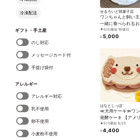
せるろいど焼菓子店
冷凍配送
ワンちゃんと飼い主
一緒に食べられるお
5
(5)
最短 明後日
ーキ ペットケーキ 
ギフト・手土産
5,000
キ
¥
のし対応
メッセージカード付
手提げ袋付
アレルギー
アレルギー対応
はなとしっぽ
乳不使用
≪犬用ケーキ≫ワ
発酵ケーキ 【アメ
卵不使用
5
(1)
最短 8/25
コッカスパニエルみ
4,400
タイプ】 誕生日 お
¥
小麦粉不使用
添加