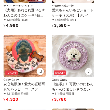
わんこケーキジョイア
atTerrace軽井沢
《犬用》あれこれ選べる☆
愛犬ちゃんいちごショート
わんこのミニケーキ4個セ
ケーキ（犬用）【Sサイ
4.17
(6)
最短 8/26
4.5
(16)
最短 8/13
ット
ズ】
4,980
3,580～
¥
¥
10%OFF
10%OFF
Gaby Gaby
Gaby Gaby
安心無添加！愛犬の証明写
《無添加》可愛いのにわん
真でハッピーバーズデーケ
ちゃんに優しいさつまいも
4.5
(2)
最短 明後日
5
(1)
最短 明後日
ーキ-4号
ケーキ4号
4,320
3,780
¥
¥