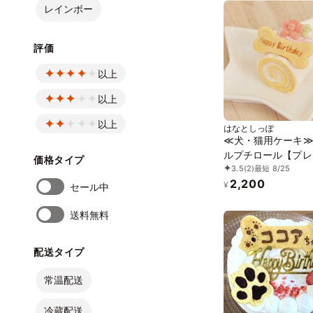
レインボー
評価
以上
以上
以上
はなとしっぽ
≪犬・猫用ケーキ
ルプチロール【プレ
価格タイプ
3.5
(2)
最短 8/25
誕生日 お祝い 無添
2,200
フリー 安心安全
¥
セール中
送料無料
配送タイプ
常温配送
冷蔵配送