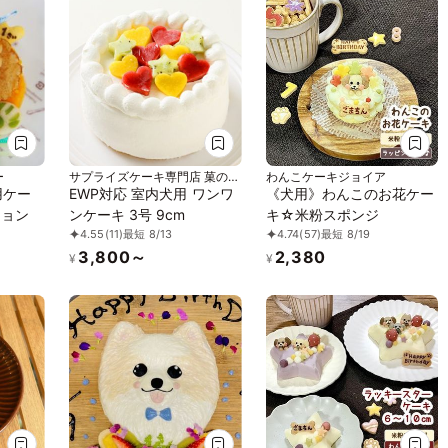
ー
サプライズケーキ専門店 菓の香
わんこケーキジョイア
（かのか）
用ケー
EWP対応 室内犬用 ワンワ
《犬用》わんこのお花ケー
ジョン
ンケーキ 3号 9cm
キ☆米粉スポンジ
4.55
(11)
最短 8/13
4.74
(57)
最短 8/19
3,800～
2,380
¥
¥