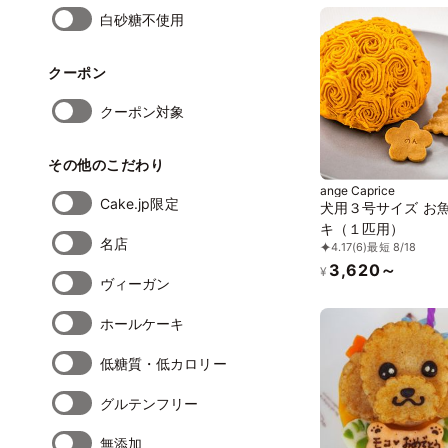
白砂糖不使用
クーポン
クーポン対象
その他のこだわり
ange Caprice
Cake.jp限定
犬用３号サイズ お
キ（１匹用）
名店
4.17
(6)
最短 8/18
3,620～
¥
ヴィーガン
ホールケーキ
低糖質・低カロリー
グルテンフリー
無添加