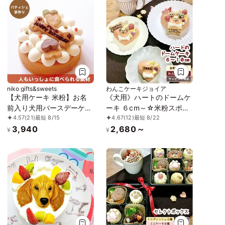
niko gifts&sweets
わんこケーキジョイア
【犬用ケーキ 米粉】お名
《犬用》ハートのドームケ
前入り犬用バースデーケー
ーキ ６cm～☆米粉スポン
4.57
(21)
最短 8/15
4.67
(12)
最短 8/22
キ 米粉スポンジ 12cm
ジ
3,940
2,680～
¥
¥