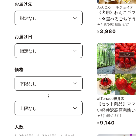
お届け先
わんこケーキジョイア
《犬用》わんこギフ
ト☆選べるごちそう
4.87
(46)
最短 8/21
ケーキ
3,980
¥
お届け日
価格
〜
atTerrace軽井沢
【セット商品】ママ
い軽井沢高原完熟い
5
(1)
最短 8/11
ルト（※送料込）
9,140
¥
人数
1~2名(3号)、2~3名(4号)、4~5名(5