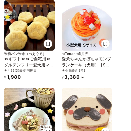
米粉パン米来（べえぐる）
atTerrace軽井沢
≪ギフト≫≪ご自宅用≫
愛犬ちゃんかぼちゃモンブ
グルテンフリー愛犬用マド
ランケーキ（犬用）【Sサ
4.33
(3)
最短 明後日
4
(1)
最短 8/13
レーヌ 6個入り
イズ】
1,980
3,380～
¥
¥