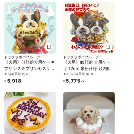
ドッグラボバブル・ブー
ドッグラボバブル・ブー
《犬用》似顔絵犬用ケーキ
《犬用》似顔絵 犬用ケー
プリンス＆プリンセスケー
キ 12cm 米粉仕様 顔2個バ
5
(4)
最短 8/17
4.67
(6)
最短 8/19
キ
ージョン
5,918
5,775～
¥
¥