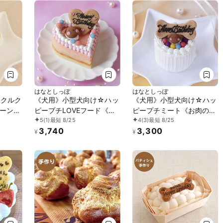
はなとしっぽ
はなとしっぽ
≫クルク
《犬用》小型犬向け☆ハッ
《犬用》小型犬向け☆ハッ
ーン】
ピープチLOVEフード《お
ピープチミート《お肉のプ
5
(1)
最短 8/25
4
(3)
最短 8/25
加 乳糖
魚のプチケーキ》 誕生日
チケーキ》 誕生日 お祝い
3,740
3,300
お祝い 無添加 乳糖フリー
無添加 人気 一番 乳糖フリ
¥
¥
グルテンフリー安心安全
ーグルテンクリー 安心安
全