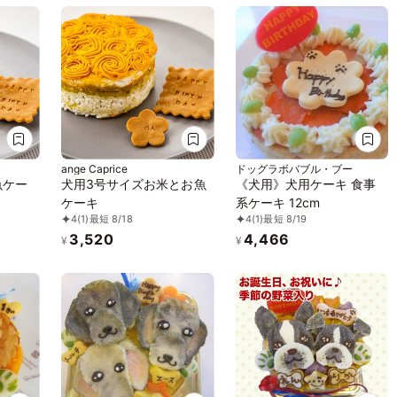
ange Caprice
ドッグラボバブル・ブー
魚ケー
犬用3号サイズお米とお魚
《犬用》犬用ケーキ 食事
ケーキ
系ケーキ 12cm
4
(1)
最短 8/18
4
(1)
最短 8/19
3,520
4,466
¥
¥