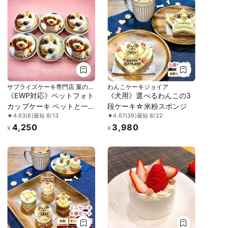
サプライズケーキ専門店 菓の香
わんこケーキジョイア
（かのか）
《EWP対応》ペットフォト
《犬用》選べるわんこの3
カップケーキ ペットと一
段ケーキ☆米粉スポンジ
4.63
(8)
最短 8/13
4.67
(39)
最短 8/22
緒に食べられる！ 6個入り
4,250
3,980
¥
¥