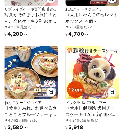
サプライズケーキ専門店 菓の香
わんこケーキジョイア
（かのか）
写真がそのままお顔に！わ
《犬用》わんこのセレクト
んこ立体ケーキ3号 9cm室
ボックス ４個～
4.25
(4)
最短 8/15
5
(3)
最短 8/22
内犬用
4,200～
4,780～
¥
¥
わんこケーキジョイア
ドッグラボバブル・ブー
《犬用》あれこれ選べる☆
《犬用》似顔絵 犬用チー
ころころフルーツケーキ＜
ズケーキ 12cm 顔1個バー
4.74
(27)
最短 8/26
4.94
(16)
最短 8/17
８cm＞
ジョン
3,580～
5,918
¥
¥