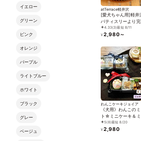
イエロー
atTerrace軽井沢
[愛犬ちゃん用]軽井
グリーン
パティスリーより完
4.33
(3)
最短 8/11
ごのネイキッドケー
2,980～
ピンク
サイズ）
¥
オレンジ
パープル
ライトブルー
ホワイト
ブラック
わんこケーキジョイア
《犬用》わんこのミ
ト☆ミニケーキ＆ミ
グレー
5
(8)
最短 8/20
ッシュ
2,980
¥
ベージュ