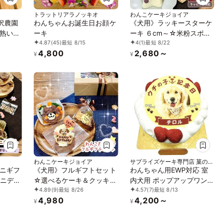
トラットリアラノッキオ
わんこケーキジョイア
沢農園
わんちゃんお誕生日お顔ケ
《犬用》ラッキースターケ
熟いち
ーキ
ーキ ６cm～☆米粉スポン
4.87
(45)
最短 8/15
4
(1)
最短 8/22
キ（S
ジ
4,800
2,680～
¥
¥
わんこケーキジョイア
サプライズケーキ専門店 菓の香
（かのか）
ニギフ
《犬用》フルギフトセット
わんちゃん用EWP対応 室
ニディ
☆選べるケーキ＆クッキー
内犬用 ポップアップワン
4.89
(9)
最短 8/26
4.57
(7)
最短 8/13
＆ごちそう
コ写真ケーキ 3号 9cm
4,980
4,200～
¥
¥