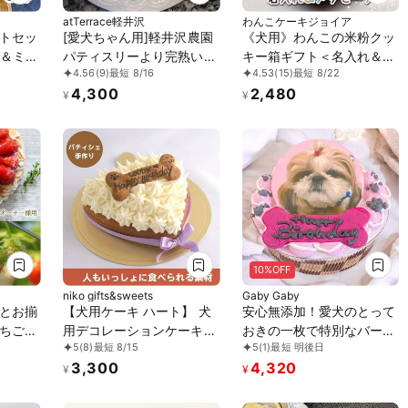
atTerrace軽井沢
わんこケーキジョイア
トセッ
[愛犬ちゃん用]軽井沢農園
《犬用》わんこの米粉クッ
＆ミニ
パティスリーより完熟いち
キー箱ギフト＜名入れ＆メ
4.56
(9)
最短 8/16
4.53
(15)
最短 8/22
ごタルト
ッセージ＞
4,300
2,480
¥
¥
10%OFF
niko gifts&sweets
Gaby Gaby
とお揃
【犬用ケーキ ハート】 犬
安心無添加！愛犬のとって
ちごタ
用デコレーションケーキ
おきの一枚で特別なバース
5
(8)
最短 8/15
5
(1)
最短 明後日
(人間も食べられる犬の誕
デーケーキ-4号
3,300
4,320
生日ケーキ) 12cm×10cm
¥
¥