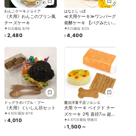
わんこケーキジョイア
はなとしっぽ
《犬用》わんこのプリン風
≪犬用ケーキ≫ワンバーグ
チーズケーキ
発酵ケーキ 【パグみたい
5
(3)
最短 8/19
5
(1)
最短 8/25
なタイプ】 誕生日 お祝い
2,480
4,400
無添加
¥
¥
ドッグラボバブル・ブー
魔法洋菓子店ソルシエ
《犬用》くいしん坊セット
犬用 ケーキ ベイクド チー
4.6
(5)
最短 8/16
ズケーキ 2号 直径7㎝ 超小
4,010
4.67
(3)
最短 明後日
型犬用 80g ボーンクッキ
¥
1,500～
ー付 【選べる飾り： バー
¥
スデー クリスマス 】