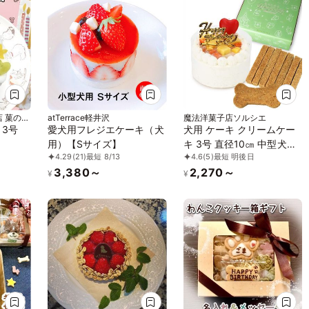
 菓の香
atTerrace軽井沢
魔法洋菓子店ソルシエ
 3号
愛犬用フレジエケーキ（犬
犬用 ケーキ クリームケー
用）【Sサイズ】
キ 3号 直径10㎝ 中型犬用
4.29
(21)
最短 8/13
4.6
(5)
最短 明後日
270g ボーンクッキー付 【
3,380～
2,270～
バースデー 飾り付】
¥
¥