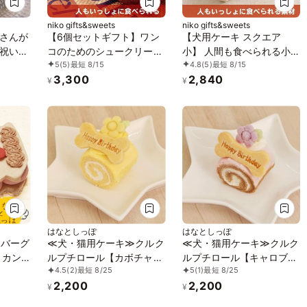
niko gifts&sweets
niko gifts&sweets
さんが
【6個セットギフト】ワン
【犬用ケーキ スクエア
祝いケ
コのためのシュークリーム
小】 人間も食べられる小
5
(5)
最短 8/15
4.8
(5)
最短 8/15
犬ケー
（犬用ケーキ）
さめのデコレーションケー
3,300
2,840
キ 12cm×8cm
¥
¥
はなとしっぽ
はなとしっぽ
ンバーグ
≪犬・猫用ケーキ≫クルク
≪犬・猫用ケーキ≫クルク
リカン
ルプチロール【カボチャ】
ルプチロール【キャロブ】
4.5
(2)
最短 8/25
5
(1)
最短 8/25
たいな
誕生日 お祝い 無添加 乳糖
誕生日 お祝い 無添加 乳糖
2,200
2,200
祝い 無
フリー 安心安全
フリー 安心安全
¥
¥