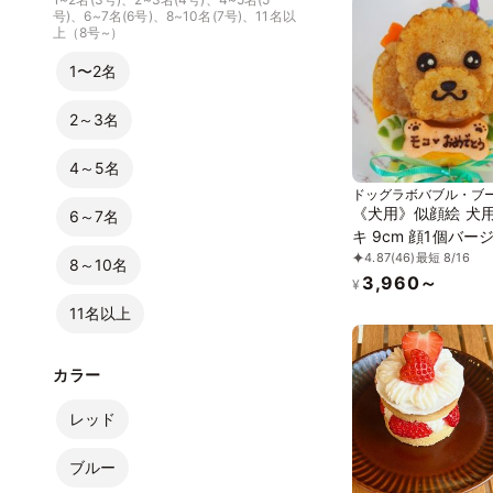
号)、6~7名(6号)、8~10名(7号)、11名以
上（8号~）
1〜2名
2～3名
4～5名
ドッグラボバブル・ブ
《犬用》似顔絵 犬
6～7名
キ 9cm 顔1個バー
4.87
(46)
最短 8/16
8～10名
3,960～
¥
11名以上
カラー
レッド
ブルー