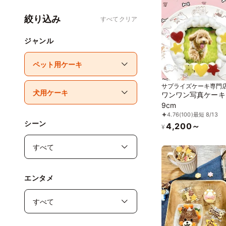
絞り込み
すべてクリア
ジャンル
サプライズケーキ専門店
（かのか）
ワンワン写真ケーキ
9cm
4.76
(100)
最短 8/13
シーン
4,200～
¥
エンタメ