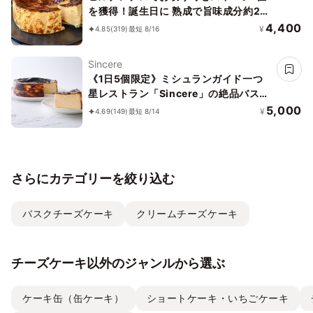
を獲得！誕生日に 熟成で旨味成分約2
倍！グルテンフリーの「熟成バスクチー
4,400
¥
4.85
(319)
最短 8/16
ズケーキ」 誕生日プレゼント
Sincere
《1日5個限定》ミシュランガイド一つ
星レストラン「Sincere」の絶品バスク
チーズケーキ
5,000
¥
4.69
(149)
最短 8/14
さらにカテゴリーを絞り込む
バスクチーズケーキ
クリームチーズケーキ
チーズケーキ以外のジャンルから選ぶ
ケーキ缶（缶ケーキ）
ショートケーキ・いちごケーキ