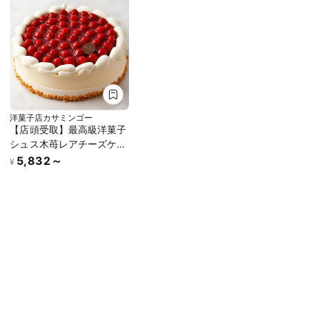
洋菓子店カサミンゴー
【店頭受取】最高級洋菓子
シュス木苺レアチーズケー
キ 12cm
5,832～
¥