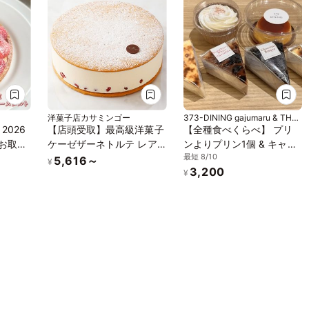
洋菓子店カサミンゴー
373-DINING gajumaru & THE
BASQUE
2026
【店頭受取】最高級洋菓子
【全種食べくらべ】 プリ
 お取り
ケーゼザーネトルテ レア
ンよりプリン1個 & キャロ
最短 8/10
チーズケーキ 12cm
ットケーキ1個 & バスクチ
5,616～
¥
3,200
ス限定
ーズケーキ 4種のアソート
¥
 完熟い
プレゼント
チーズ