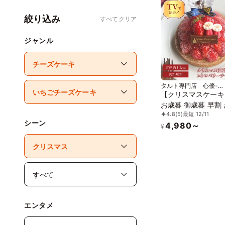
絞り込み
すべてクリア
ジャンル
タルト専門店 心優-
CotoyuSweets-
【クリスマスケーキ 
お歳暮 御歳暮 早割
4.8
(5)
最短 12/11
寄せ 誕生日ケーキ メディ
シーン
4,980～
ア掲載店】クリスマ
¥
50セット 国産小麦
ちごのストロベリー
タルト 14cm
エンタメ