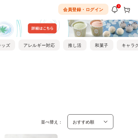
3
会員登録・ログイン
キッズ
アレルギー対応
推し活
和菓子
キャラ
並べ替え：