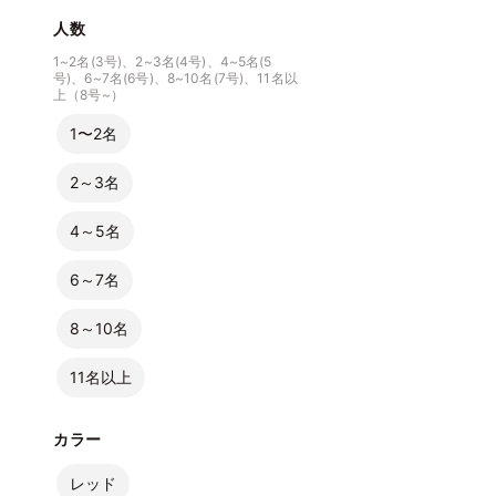
人数
1~2名(3号)、2~3名(4号)、4~5名(5
号)、6~7名(6号)、8~10名(7号)、11名以
上（8号~）
1〜2名
2～3名
4～5名
6～7名
8～10名
11名以上
カラー
レッド