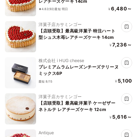
レアチーズケーキ 14cm
6,480～
¥
4.82
(92)
最短 明日
洋菓子店カサミンゴー
【店頭受取】最高級洋菓子 特注ハート
型シュス木苺レアチーズケーキ 14cm
7,236～
¥
株式会社 i HUG cheese
プレミアムラムレーズンチーズテリーヌ
ミックス6P
5,100
¥
最短 8/15
洋菓子店カサミンゴー
【店頭受取】最高級洋菓子 ケーゼザー
ネトルテ レアチーズケーキ 12cm
5,616～
¥
Antique