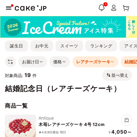
3
誕生日
お中元
スイーツ
ランキング
アイ
お届け日
価格
レアチーズケーキ
結婚
19
並べ替え
対象商品:
件
結婚記念日（レアチーズケーキ）
商品一覧
Antique
木苺レアチーズケーキ 4号 12cm
4,050～
¥
4.8
(60)
最短 明日