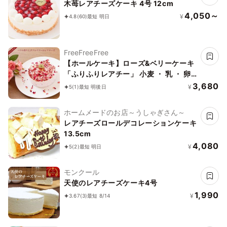
木苺レアチーズケーキ 4号 12cm
4,050～
¥
4.8
(60)
最短 明日
FreeFreeFree
【ホールケーキ】ローズ&ベリーケーキ
「ふりふりレアチー」 小麦 ・ 乳 ・ 卵
不使用 4号 バレンタイン
3,680
¥
5
(1)
最短 明後日
ホームメードのお店～うしゃぎさん～
レアチーズロールデコレーションケーキ
13.5cm
4,080
¥
5
(2)
最短 明日
モンクール
天使のレアチーズケーキ4号
1,990
¥
3.67
(3)
最短 8/14