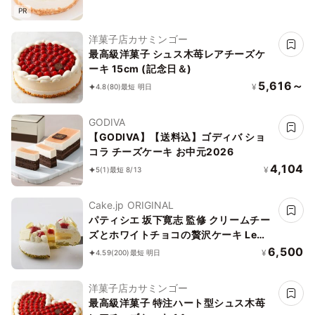
PR
洋菓子店カサミンゴー
最高級洋菓子 シュス木苺レアチーズケ
ーキ 15cm (記念日＆)
5,616～
¥
4.8
(80)
最短 明日
GODIVA
【GODIVA】【送料込】ゴディバ ショ
コラ チーズケーキ お中元2026
4,104
¥
5
(1)
最短 8/13
Cake.jp ORIGINAL
パティシエ 坂下寛志 監修 クリームチー
ズとホワイトチョコの贅沢ケーキ Le
Festin（ル フェスタン）
6,500
¥
4.59
(200)
最短 明日
洋菓子店カサミンゴー
最高級洋菓子 特注ハート型シュス木苺