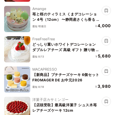
無料 ケーキ バースデー プチギフト アソ
Amange
ート 糖質オフ バレンタイン
苺と桜のティラミス くまデコレーショ
ン 4号（12cm） 〜静岡産さくら香る 春
限定ケーキ〜
4,000
¥
最短 明後日
FreeFreeFree
どっしり重いホワイトデコレーション
ダブルレアチーズ 高級 ギフト 贈り物 い
ちご 苺 ストロベリー アレルギー 小麦
5,680
¥
最短 8/13
乳 卵 不使用 低糖質 アレルギー対応 乳
製品 ナッツ プレゼント 誕生日 バースデ
MACAPRESSO
ー
【新商品】プチチーズケーキ 6個セット
FROMAGER DE お中元2026
3,980
¥
最短 8/18
洋菓子店カサミンゴー
【店頭受取】最高級洋菓子 シュス木苺
レアチーズケーキ 12cm