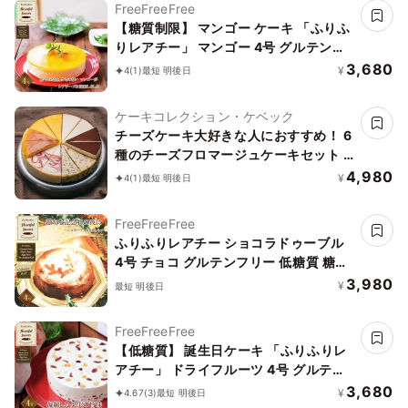
FreeFreeFree
【糖質制限】 マンゴー ケーキ 「ふりふ
りレアチー」 マンゴー 4号 グルテンフ
リー 低糖質 糖質制限 スイーツ チーズケ
3,680
¥
4
(1)
最短 明後日
ーキ お菓子 乳製品不使用 誕生日 送料無
料 ケーキ 誕生日ケーキ バースデー プチ
ケーキコレクション・ケベック
ギフト アソート 糖質オフ バレンタイン
チーズケーキ大好きな人におすすめ！ 6
種のチーズフロマージュケーキセット 7
号 21.0cm クリスマスにもおススメ
4,980
¥
4
(1)
最短 明後日
FreeFreeFree
ふりふりレアチー ショコラドゥーブル
4号 チョコ グルテンフリー 低糖質 糖質
制限 スイーツ チーズケーキ お菓子 乳製
3,980
¥
最短 明後日
品不使用 誕生日 送料無料 ケーキ 誕生日
ケーキ バースデー プチギフト アソート
FreeFreeFree
糖質オフ バレンタイン
【低糖質】 誕生日ケーキ 「ふりふりレ
アチー」 ドライフルーツ 4号 グルテン
フリー 低糖質 糖質制限 スイーツ チーズ
3,680
¥
4.67
(3)
最短 明後日
ケーキ お菓子 乳製品不使用 誕生日 送料