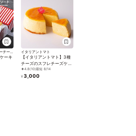
ニーチー
イタリアントマト
ケーキ
【イタリアントマト】3種
チーズのスフレチーズケー
4.8
(10)
最短 8/14
キ 5号(15cm)
3,000
¥