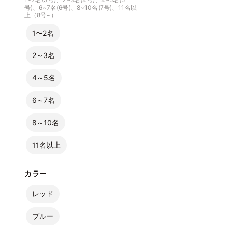
号)、6~7名(6号)、8~10名(7号)、11名以
上（8号~）
1〜2名
2～3名
4～5名
6～7名
8～10名
11名以上
カラー
レッド
ブルー