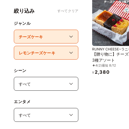
絞り込み
すべてクリア
ジャンル
RUNNY CHEESE~ラ
ズ~
【贈り物に】チーズ
3種アソート
4
(2)
最短 8/12
シーン
2,380
¥
エンタメ