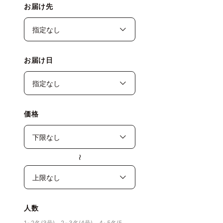
お届け先
お届け日
価格
〜
人数
1~2名(3号)、2~3名(4号)、4~5名(5