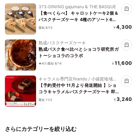
373-DINING gajumaru & THE BASQUE
【食べくらべ】 キャロットケーキ2個 &
バスクチーズケーキ 4種のアソート6個
誕生日 記念日 プレゼント
4,300
¥
最短 8/13
熟成バスクチーズケーキ
熟成バスク食べ比べとショコラ研究所ガ
トーショコラのコラボ
11,600
¥
4
(1)
最短 8/14
キャラメル専門店firando / 小値賀地域ブ
ランド製作所株式会社
【予約受付中 11月より発送開始 】ショ
コラキャラメルバスクチーズケーキ 即
日出荷 指定日可 お中元2026
3,240
¥
最短 11/3
さらにカテゴリーを絞り込む