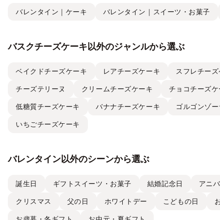
バレンタイン｜ケーキ
バレンタイン｜スイーツ・お菓子
バスクチーズケーキ以外のジャンルから選ぶ
ベイクドチーズケーキ
レアチーズケーキ
スフレチーズ
チーズテリーヌ
クリームチーズケーキ
チョコチーズケ
低糖質チーズケーキ
バナナチーズケーキ
ゴルゴンゾー
いちごチーズケーキ
バレンタイン以外のシーンから選ぶ
誕生日
ギフトスイーツ・お菓子
結婚記念日
アニ
クリスマス
父の日
ホワイトデー
こどもの日
お歳暮・冬ギフト
お中元・夏ギフト