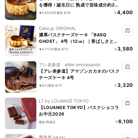
を獲得！誕生日に 熟成で旨味成分約2
倍！グルテンフリーの「熟成バスクチー
4,400
¥
4.85
(319)
最短 8/18
ズケーキ」 誕生日プレゼント
Cake.jp ORIGINAL
濃厚バスクチーズケーキ 「BASQ
GHOST」 4号（12㎝）｜香ばしさとと
ろける幻のくちどけ
3,580
¥
4.71
(14)
最短 8/13
アレ表参道 allée omotesando
【アレ表参道】アマゾンカカオのバスク
チーズケーキ 4号
3,320
¥
5
(1)
最短 8/15
LT by LOUANGE TOKYO
【LOUANGE TOKYO】バスクショコラ
お中元2026
6,100
¥
最短 明後日
季菓貴 kikaki