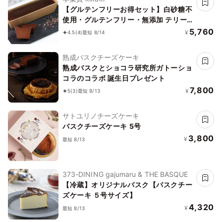
【グルテンフリーお得セット】白砂糖不
使用・グルテンフリー・無添加 テリー
ヌショコラとバスクチーズケーキ 米粉
5,760
¥
4.5
(4)
最短 8/14
パウンドケーキ２個おまけつき！
熟成バスクチーズケーキ
熟成バスクとショコラ研究所ガトーショ
コラのコラボ 誕生日プレゼント
7,800
¥
5
(3)
最短 8/13
サトユリノチーズケーキ
バスクチーズケーキ 5号
3,800
¥
最短 8/13
373-DINING gajumaru & THE BASQUE
【冷蔵】オリジナルバスク【バスクチー
ズケーキ ５号サイズ】
4,320
¥
最短 8/13