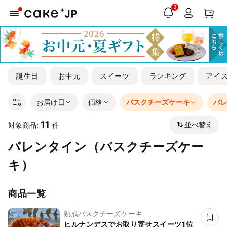
3
誕生日
お中元
スイーツ
ランキング
アイ
お届け日
価格
バスクチーズケーキ
バ
11
並べ替え
対象商品:
件
バレンタイン（バスクチーズケー
キ）
商品一覧
熟成バスクチーズケーキ
ヒルナンデスでお取り寄せスイーツ1位