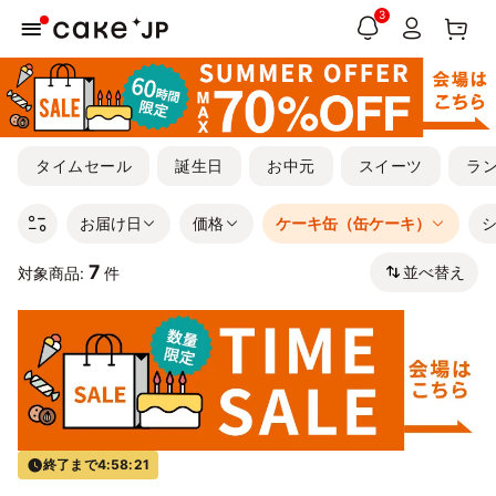
3
タイムセール
誕生日
お中元
スイーツ
ラ
お届け日
価格
ケーキ缶（缶ケーキ）
7
並べ替え
対象商品:
件
終了まで
4:58:21