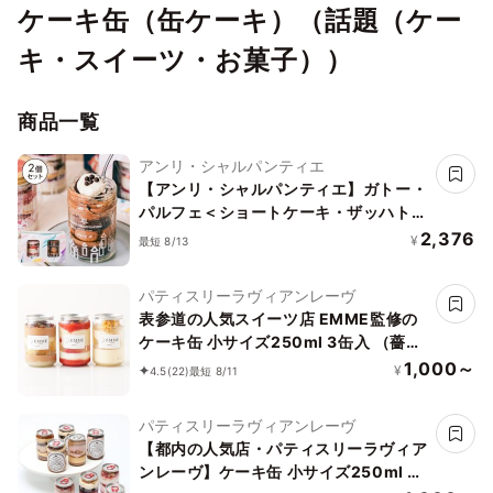
ケーキ缶（缶ケーキ）（話題（ケー
キ・スイーツ・お菓子））
商品一覧
アンリ・シャルパンティエ
【アンリ・シャルパンティエ】ガトー・
パルフェ＜ショートケーキ・ザッハトル
テ＞バースデーセット
2,376
¥
最短 8/13
パティスリーラヴィアンレーヴ
表参道の人気スイーツ店 EMME監修の
ケーキ缶 小サイズ250ml 3缶入 （薔薇
とイチゴ缶、モンブラン缶、オペラ缶、
1,000～
¥
4.5
(22)
最短 8/11
全3種から選べる3種）
パティスリーラヴィアンレーヴ
【都内の人気店・パティスリーラヴィア
ンレーヴ】ケーキ缶 小サイズ250ml 3