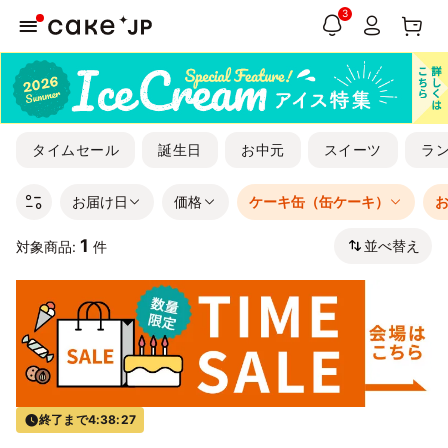
3
タイムセール
誕生日
お中元
スイーツ
ラ
お届け日
価格
ケーキ缶（缶ケーキ）
1
並べ替え
対象商品:
件
終了まで
4:38:26