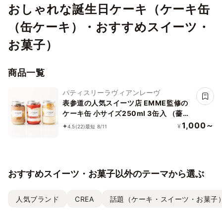
おしゃれな誕生日ケーキ（ケーキ缶
（缶ケーキ）・おすすめスイーツ・
お菓子）
商品一覧
パティスリーラヴィアンレーヴ
表参道の人気スイーツ店 EMME監修の
ケーキ缶 小サイズ250ml 3缶入 （薔薇
とイチゴ缶、モンブラン缶、オペラ缶、
1,000～
¥
4.5
(22)
最短 8/11
全3種から選べる3種）
おすすめスイーツ・お菓子以外のテーマから選ぶ
人気ブランド
CREA
話題（ケーキ・スイーツ・お菓子