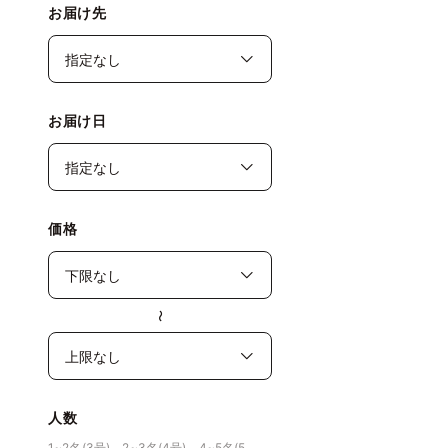
お届け先
お届け日
価格
〜
人数
1~2名(3号)、2~3名(4号)、4~5名(5