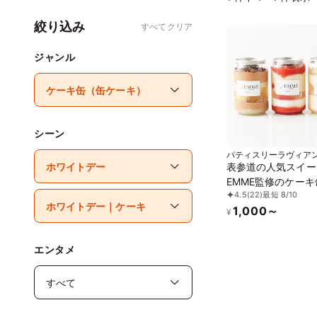
絞り込み
すべてクリア
ジャンル
シーン
パティスリーラヴィア
表参道の人気スイー
EMME監修のケーキ
4.5
(22)
最短 8/10
イズ250ml 3缶入
1,000～
イチゴ缶、モンブラ
¥
オペラ缶、全3種か
る3種）
エンタメ