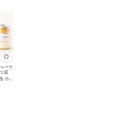
ンレーヴ
ツ店
缶 小サ
 （薔薇と
ン缶、
ら選べ