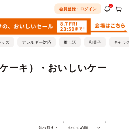
3
会員登録・ログイン
キッズ
アレルギー対応
推し活
和菓子
キャラ
ケーキ）・おいしいケー
並べ替え：