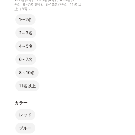
号)、6~7名(6号)、8~10名(7号)、11名以
上（8号~）
1〜2名
2～3名
4～5名
6～7名
8～10名
11名以上
カラー
レッド
ブルー