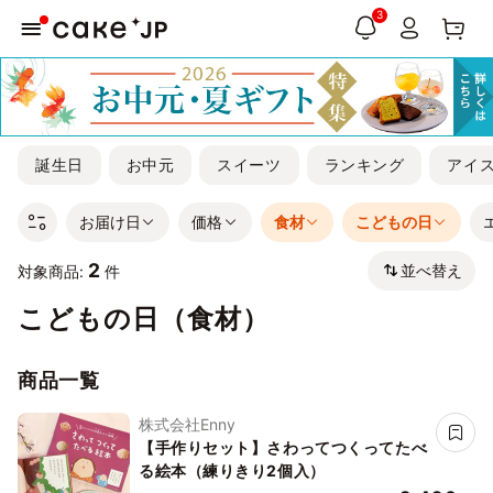
3
誕生日
お中元
スイーツ
ランキング
アイ
お届け日
価格
食材
こどもの日
2
並べ替え
対象商品:
件
こどもの日（食材）
商品一覧
株式会社Enny
【手作りセット】さわってつくってたべ
る絵本（練りきり2個入）