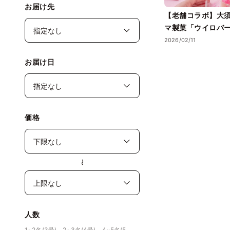
お届け先
【老舗コラボ】大
マ製菓「ウイロバー
く」が名古屋で先
2026/02/11
お届け日
価格
〜
人数
1~2名(3号)、2~3名(4号)、4~5名(5