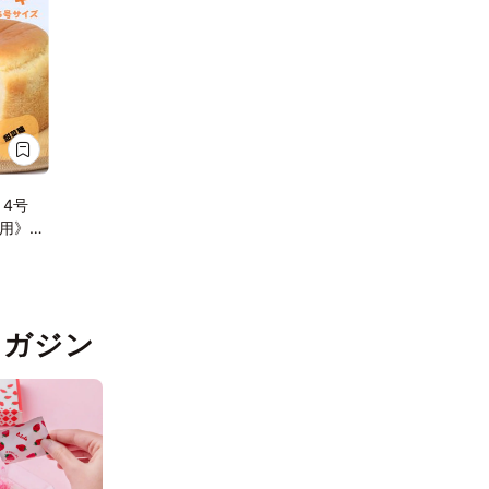
 4号
用》
アレル
pマガジン