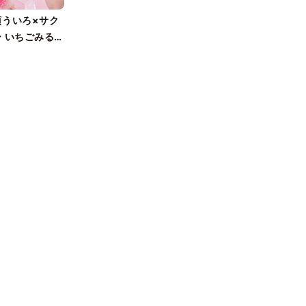
須ういろ×サク
 いちごみる
行販売！