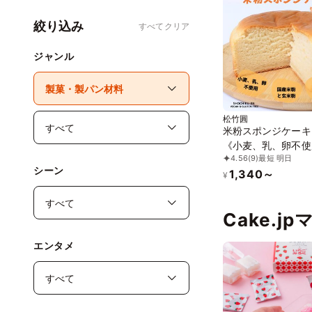
絞り込み
すべてクリア
ジャンル
松竹圓
米粉スポンジケーキ
《小麦、乳、卵不使
4.56
(9)
最短 明日
【ベビー&キッズ】
シーン
1,340～
ギー対応
¥
Cake.j
エンタメ