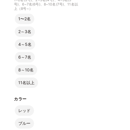
号)、6~7名(6号)、8~10名(7号)、11名以
上（8号~）
1〜2名
2～3名
4～5名
6～7名
8～10名
11名以上
カラー
レッド
ブルー