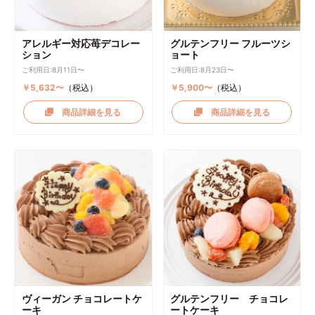
アレルギー対応苺デコレー
グルテンフリー フルーツシ
ション
ョート
ご利用日:8月11日〜
ご利用日:8月23日〜
￥5,632〜
（税込）
￥5,900〜
（税込）
商品詳細を見る
商品詳細を見る
ヴィーガン チョコレートケ
グルテンフリー チョコレ
ーキ
ートケーキ