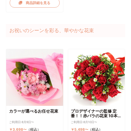
商品詳細を見る
お祝いのシーンを彩る、華やかな花束
カラーが選べるお任せ花束
プロデザイナーの監修 定
番！！赤バラの花束 10本～
選択可能
ご利用日:8月9日〜
ご利用日:8月10日〜
￥3,698〜
（税込）
￥5,498〜
（税込）