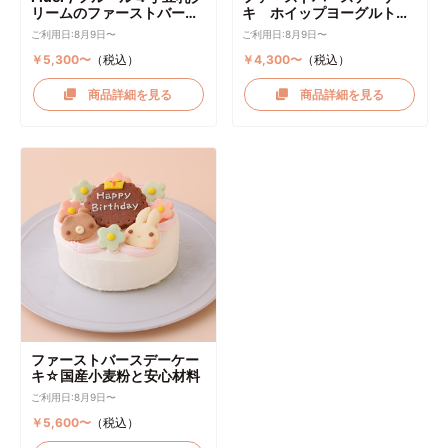
リームのファーストバース
キ ホイップヨーグルトク
デーケーキ ケーキトッパー
リーム
ご利用日:8月9日〜
ご利用日:8月9日〜
付き
￥5,300〜
（税込）
￥4,300〜
（税込）
商品詳細を見る
商品詳細を見る
ファーストバースデーケー
キ☆国産小麦粉と安心材料
ご利用日:8月9日〜
￥5,600〜
（税込）