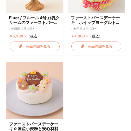
Fluer / フルール 4号 豆乳ク
ファーストバースデーケー
リームのファーストバース
キ ホイップヨーグルトク
デーケーキ ケーキトッパー
リーム
ご利用日:8月10日〜
ご利用日:8月10日〜
付き
￥5,300〜
（税込）
￥4,300〜
（税込）
商品詳細を見る
商品詳細を見る
ファーストバースデーケー
キ☆国産小麦粉と安心材料