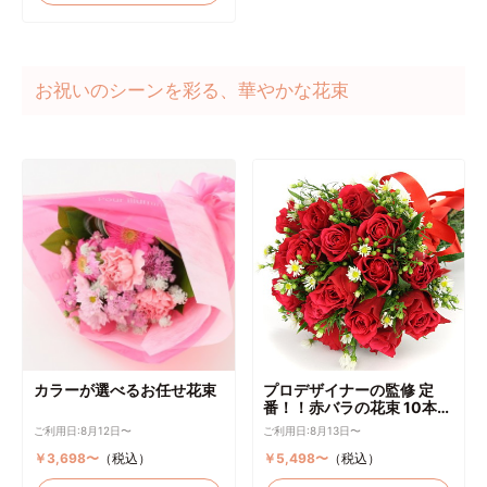
お祝いのシーンを彩る、華やかな花束
カラーが選べるお任せ花束
プロデザイナーの監修 定
番！！赤バラの花束 10本～
選択可能
ご利用日:8月12日〜
ご利用日:8月13日〜
￥3,698〜
（税込）
￥5,498〜
（税込）