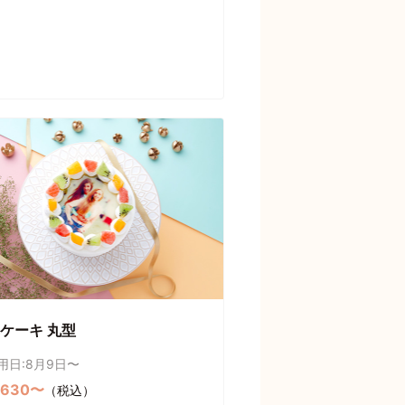
ケーキ 丸型
用日:8月9日〜
,630〜
（税込）