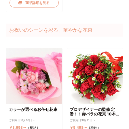
商品詳細を見る
お祝いのシーンを彩る、華やかな花束
カラーが選べるお任せ花束
プロデザイナーの監修 定
番！！赤バラの花束 10本～
選択可能
ご利用日:8月10日〜
ご利用日:8月11日〜
￥3,698〜
（税込）
￥5,498〜
（税込）