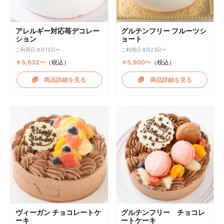
アレルギー対応苺デコレー
グルテンフリー フルーツシ
ション
ョート
ご利用日:8月12日〜
ご利用日:8月23日〜
￥5,632〜
（税込）
￥5,900〜
（税込）
商品詳細を見る
商品詳細を見る
ヴィーガン チョコレートケ
グルテンフリー チョコレ
ーキ
ートケーキ