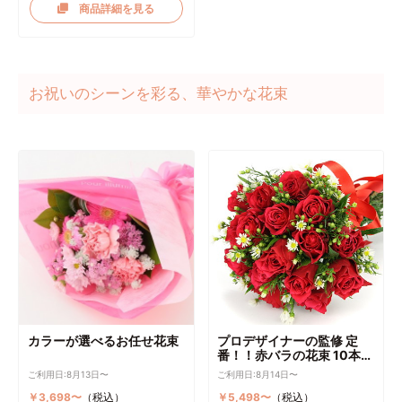
商品詳細を見る
お祝いのシーンを彩る、華やかな花束
カラーが選べるお任せ花束
プロデザイナーの監修 定
番！！赤バラの花束 10本～
選択可能
ご利用日:8月13日〜
ご利用日:8月14日〜
￥3,698〜
（税込）
￥5,498〜
（税込）