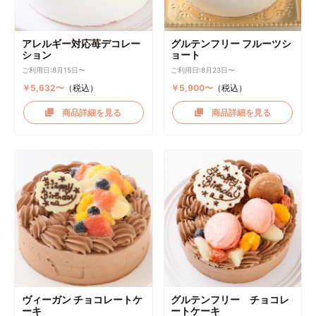
アレルギー対応苺デコレー
グルテンフリー フルーツシ
ション
ョート
ご利用日:8月15日〜
ご利用日:8月23日〜
￥5,632〜
（税込）
￥5,900〜
（税込）
商品詳細を見る
商品詳細を見る
ヴィーガン チョコレートケ
グルテンフリー チョコレ
ーキ
ートケーキ