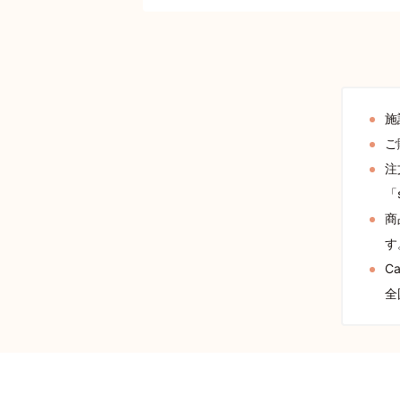
施
ご
注
「
商
す
C
全