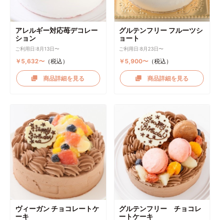
アレルギー対応苺デコレー
グルテンフリー フルーツシ
ション
ョート
ご利用日:8月13日〜
ご利用日:8月23日〜
￥5,632〜
（税込）
￥5,900〜
（税込）
商品詳細を見る
商品詳細を見る
ヴィーガン チョコレートケ
グルテンフリー チョコレ
ーキ
ートケーキ