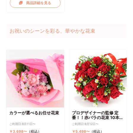
商品詳細を見る
お祝いのシーンを彩る、華やかな花束
カラーが選べるお任せ花束
プロデザイナーの監修 定
番！！赤バラの花束 10本～
選択可能
ご利用日:8月11日〜
ご利用日:8月12日〜
￥3,698〜
（税込）
￥5,498〜
（税込）