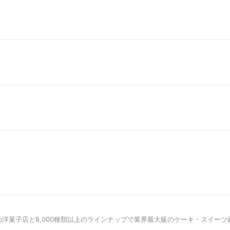
上の洋菓子店と8,000種類以上の
ラインナップで業界最大級の
ケーキ・スイーツ