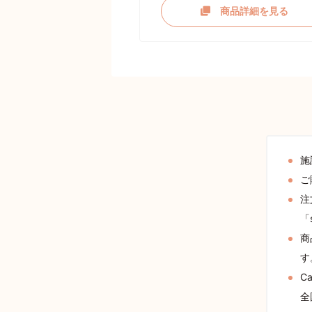
商品詳細を見る
施
ご
注
「
商
す
C
全