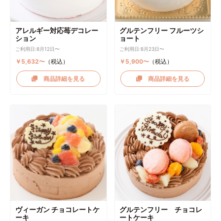
アレルギー対応苺デコレー
グルテンフリー フルーツシ
ション
ョート
ご利用日:8月12日〜
ご利用日:8月23日〜
￥5,632〜
（税込）
￥5,900〜
（税込）
商品詳細を見る
商品詳細を見る
ヴィーガン チョコレートケ
グルテンフリー チョコレ
ーキ
ートケーキ