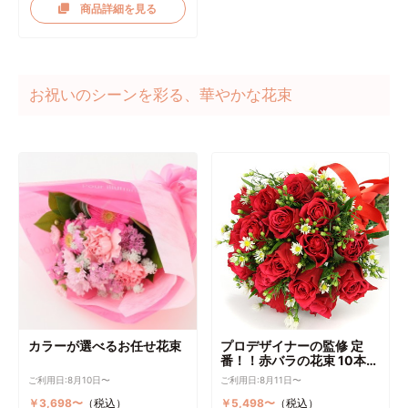
商品詳細を見る
お祝いのシーンを彩る、華やかな花束
カラーが選べるお任せ花束
プロデザイナーの監修 定
番！！赤バラの花束 10本～
選択可能
ご利用日:8月10日〜
ご利用日:8月11日〜
￥3,698〜
（税込）
￥5,498〜
（税込）