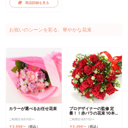
商品詳細を見る
お祝いのシーンを彩る、華やかな花束
カラーが選べるお任せ花束
プロデザイナーの監修 定
番！！赤バラの花束 10本～
選択可能
ご利用日:8月10日〜
ご利用日:8月11日〜
￥3,698〜
（税込）
￥5,498〜
（税込）