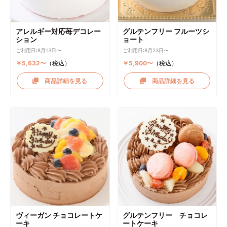
アレルギー対応苺デコレー
グルテンフリー フルーツシ
ション
ョート
ご利用日:8月13日〜
ご利用日:8月23日〜
￥5,632〜
（税込）
￥5,900〜
（税込）
商品詳細を見る
商品詳細を見る
ヴィーガン チョコレートケ
グルテンフリー チョコレ
ーキ
ートケーキ