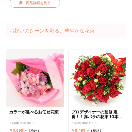
商品詳細を見る
お祝いのシーンを彩る、華やかな花束
カラーが選べるお任せ花束
プロデザイナーの監修 定
番！！赤バラの花束 10本～
選択可能
ご利用日:8月10日〜
ご利用日:8月11日〜
￥3,698〜
（税込）
￥5,498〜
（税込）