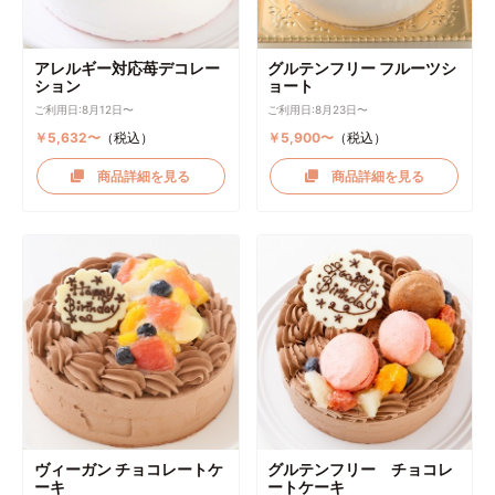
アレルギー対応苺デコレー
グルテンフリー フルーツシ
ション
ョート
ご利用日:8月12日〜
ご利用日:8月23日〜
￥5,632〜
（税込）
￥5,900〜
（税込）
商品詳細を見る
商品詳細を見る
ヴィーガン チョコレートケ
グルテンフリー チョコレ
ーキ
ートケーキ