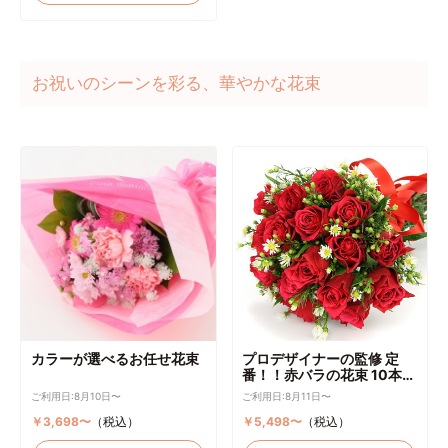
お祝いのシーンを彩る、華やかな花束
カラーが選べるお任せ花束
プロデザイナーの監修 定
番！！赤バラの花束 10本～
選択可能
ご利用日:8月10日〜
ご利用日:8月11日〜
￥3,698〜
（税込）
￥5,498〜
（税込）