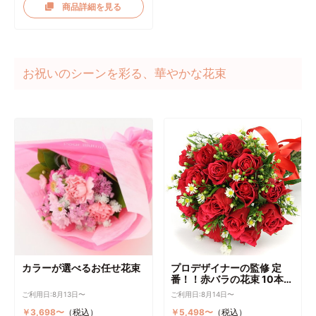
商品詳細を見る
お祝いのシーンを彩る、華やかな花束
カラーが選べるお任せ花束
プロデザイナーの監修 定
番！！赤バラの花束 10本～
選択可能
ご利用日:8月13日〜
ご利用日:8月14日〜
￥3,698〜
（税込）
￥5,498〜
（税込）