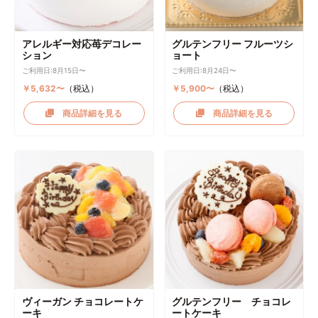
アレルギー対応苺デコレー
グルテンフリー フルーツシ
ション
ョート
ご利用日:8月15日〜
ご利用日:8月24日〜
￥5,632〜
（税込）
￥5,900〜
（税込）
商品詳細を見る
商品詳細を見る
ヴィーガン チョコレートケ
グルテンフリー チョコレ
ーキ
ートケーキ