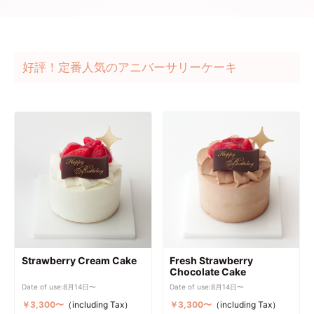
好評！定番人気のアニバーサリーケーキ
Strawberry Cream Cake
Fresh Strawberry
Chocolate Cake
Date of use:8月14日〜
Date of use:8月14日〜
￥3,300〜
（including Tax）
￥3,300〜
（including Tax）