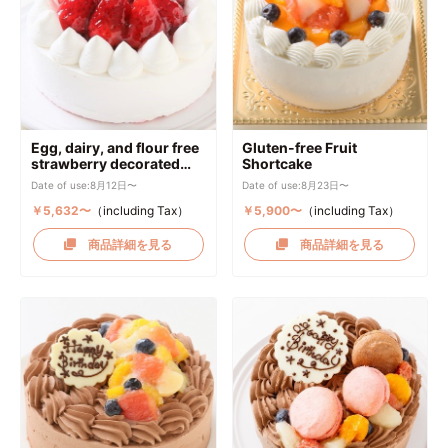
Egg, dairy, and flour free
Gluten-free Fruit
strawberry decorated
Shortcake
cake
Date of use:8月12日〜
Date of use:8月23日〜
￥5,632〜
（including Tax）
￥5,900〜
（including Tax）
商品詳細を見る
商品詳細を見る