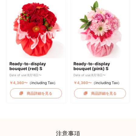
Ready-to-display
Ready-to-display
bouquet (red) S
bouquet (pink) S
Date of use:8月16日〜
Date of use:8月16日〜
￥4,360〜
（including Tax）
￥4,360〜
（including Tax）
商品詳細を見る
商品詳細を見る
注意事項