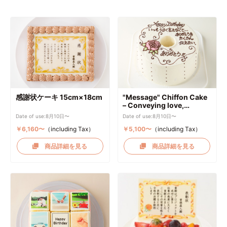
感謝状ケーキ 15cm×18cm
"Message" Chiffon Cake
– Conveying love,
gratitude, thanks, and
Date of use:8月10日〜
Date of use:8月10日〜
heartfelt sentiments
￥6,160〜
（including Tax）
(17cm diameter)
￥5,100〜
（including Tax）
商品詳細を見る
商品詳細を見る