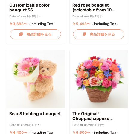
Customizable color
Red rose bouquet
bouquet SS
(selectable from 10
roses)
Date of use:8月10日〜
Date of use:8月11日〜
￥3,698〜
（including Tax）
￥5,498〜
（including Tax）
商品詳細を見る
商品詳細を見る
Bear S holding a bouquet
The Original!
Chuppachappusu
Arrangement (10 stems)
Date of use:8月11日〜
Date of use:8月12日〜
￥4,400〜
（including Tax）
￥6,600〜
（including Tax）