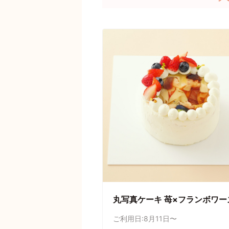
丸写真ケーキ 苺×フランボワー
ご利用日:8月11日〜