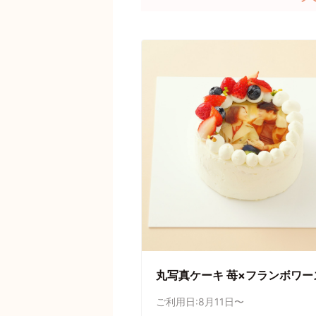
丸写真ケーキ 苺×フランボワー
ご利用日:8月11日〜