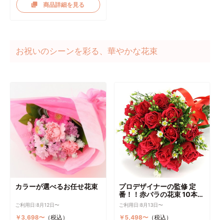
商品詳細を見る
お祝いのシーンを彩る、華やかな花束
カラーが選べるお任せ花束
プロデザイナーの監修 定
番！！赤バラの花束 10本～
選択可能
ご利用日:8月12日〜
ご利用日:8月13日〜
￥3,698〜
（税込）
￥5,498〜
（税込）