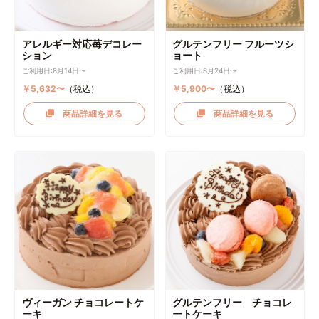
アレルギー対応苺デコレー
グルテンフリー フルーツシ
ション
ョート
ご利用日:8月14日〜
ご利用日:8月24日〜
￥5,632〜
（税込）
￥5,900〜
（税込）
商品詳細を見る
商品詳細を見る
ヴィーガン チョコレートケ
グルテンフリー チョコレ
ーキ
ートケーキ