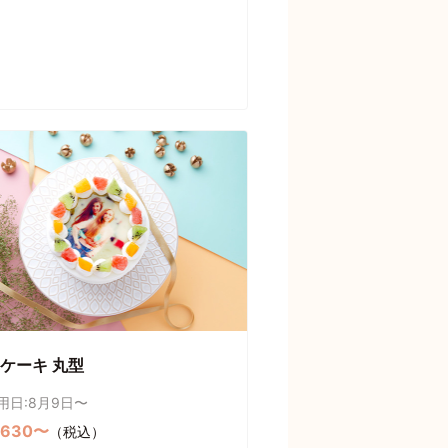
ケーキ 丸型
用日:8月9日〜
,630〜
（税込）