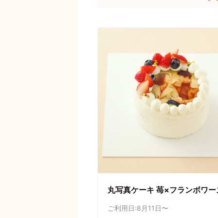
丸写真ケーキ 苺×フランボワー
ご利用日:8月11日〜